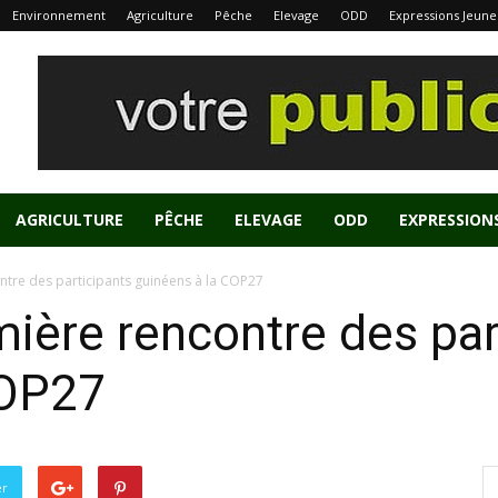
Environnement
Agriculture
Pêche
Elevage
ODD
Expressions Jeune
AGRICULTURE
PÊCHE
ELEVAGE
ODD
EXPRESSION
ntre des participants guinéens à la COP27
mière rencontre des par
COP27
er