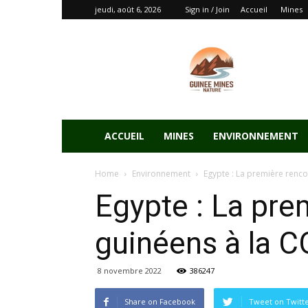
jeudi, août 6, 2026
Sign in / Join
Accueil
Mines
ACCUEIL
MINES
ENVIRONNEMENT
Home
Environnement
Egypte : La première renco
Egypte : La pre
guinéens à la 
8 novembre 2022
386247
Share on Facebook
Tweet on Twitt