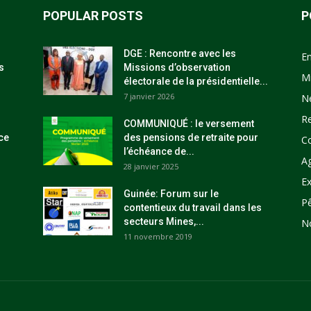
POPULAR POSTS
P
DGE : Rencontre avec les
E
s
Missions d’observation
M
électorale de la présidentielle...
7 janvier 2026
N
R
COMMUNIQUÉ : le versement
ce
des pensions de retraite pour
C
l’échéance de...
Ag
28 janvier 2025
Ex
Guinée: Forum sur le
P
contentieux du travail dans les
secteurs Mines,...
N
11 novembre 2019