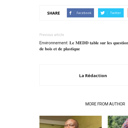
SHARE
Facebook
Twitter
Previous article
Environnement: 𝐋𝐞 𝐌𝐄𝐃𝐃 𝐭𝐚𝐛𝐥𝐞 𝐬𝐮𝐫 𝐥𝐞𝐬 𝐪𝐮𝐞𝐬𝐭𝐢𝐨𝐧
𝐝𝐞 𝐛𝐨𝐢𝐬 𝐞𝐭 𝐝𝐞 𝐩𝐥𝐚𝐬𝐭𝐢𝐪𝐮𝐞
La Rédaction
RELATED ARTICLES
MORE FROM AUTHOR