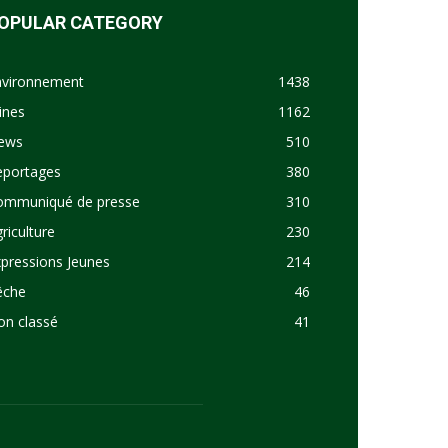
OPULAR CATEGORY
nvironnement
1438
ines
1162
ews
510
eportages
380
ommuniqué de presse
310
riculture
230
pressions Jeunes
214
êche
46
on classé
41