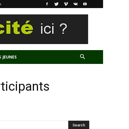
s
S JEUNES
ticipants