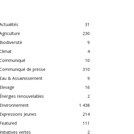
CATEGORIES
Actualités
31
Agriculture
230
Biodiversité
9
Climat
4
Communiqué
10
Communiqué de presse
310
Eau & Assainissement
9
Elevage
16
Énergies renouvelables
2
Environnement
1 438
Expressions Jeunes
214
Featured
111
Initiatives vertes
2