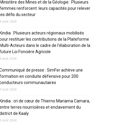
Ministère des Mines et de la Géologie : Plusieurs
femmes renforcent leurs capacités pour relever
les défis du secteur
4 août 2026
Kindia : Plusieurs acteurs régionaux mobilisés
pour restituer les contributions de la Plateforme
Multi-Acteurs dans le cadre de l’élaboration de la
future Loi Foncière Agricole
4 août 2026
Communiqué de presse : SimFer achève une
formation en conduite défensive pour 200
conducteurs communautaires
3 août 2026
Kindia : cri de cœur de Thierno Mariama Camara,
entre terres nourricières et enclavement du
district de Kaaly
3 août 2026