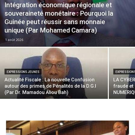
Intégration économique régionale et
souveraineté monétaire : Pourquoi la
Guinée peut réussir sans monnaie
unique (Par Mohamed Camara)
1 août 2026
EXPRESSIONS JEUNES
EXPRESSION
Actualité Fiscale : La nouvelle Confusion
LA CYBERC
autour des primes de Pénalités de la D.G.I
fraude et
(Par Dr. Mamadou Aliou Bah)
NUMERIQ