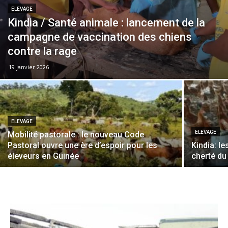
ELEVAGE
Kindia / Santé animale : lancement de la
campagne de vaccination des chiens
contre la rage
19 janvier 2026
ELEVAGE
ELEVAGE
Mobilité pastorale : le nouveau Code
Pastoral ouvre une ère d’espoir pour les
Kindia: le
éleveurs en Guinée
cherté du