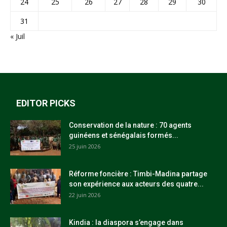
24
25
26
27
28
29
30
31
« Juil
EDITOR PICKS
Conservation de la nature : 70 agents
guinéens et sénégalais formés...
25 juin 2026
Réforme foncière : Timbi-Madina partage
son expérience aux acteurs des quatre...
22 juin 2026
Kindia : la diaspora s’engage dans