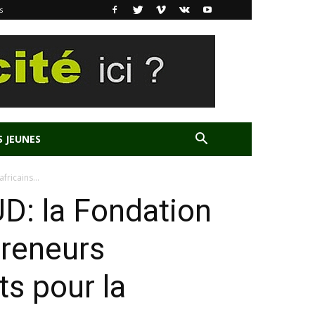
s
S JEUNES
ricains...
D: la Fondation
preneurs
ts pour la