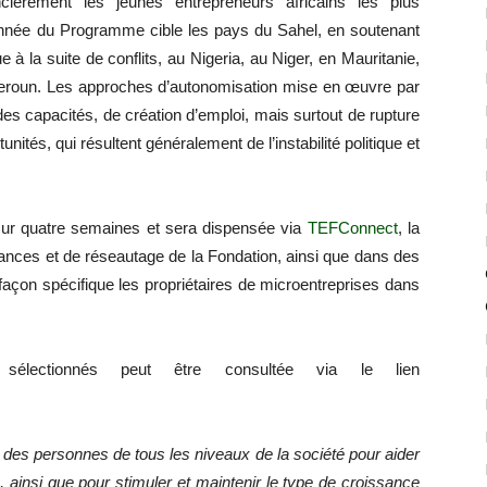
ancièrement les jeunes entrepreneurs africains les plus
année du Programme cible les pays du Sahel, en soutenant
 à la suite de conflits, au Nigeria, au Niger, en Mauritanie,
eroun. Les approches d’autonomisation mise en œuvre par
es capacités, de création d’emploi, mais surtout de rupture
nités, qui résultent généralement de l’instabilité politique et
 sur quatre semaines et sera dispensée via
TEFConnect
, la
nces et de réseautage de la Fondation, ainsi que dans des
açon spécifique les propriétaires de microentreprises dans
électionnés peut être consultée via le lien
des personnes de tous les niveaux de la société pour aider
, ainsi que pour stimuler et maintenir le type de croissance