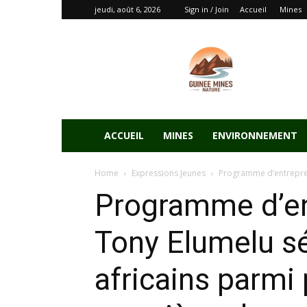
jeudi, août 6, 2026
Sign in / Join
Accueil
Mines
ACCUEIL
MINES
ENVIRONNEMENT
Home
Expressions Jeunes
Programme d’entreprene
Programme d’en
Tony Elumelu sé
africains parmi