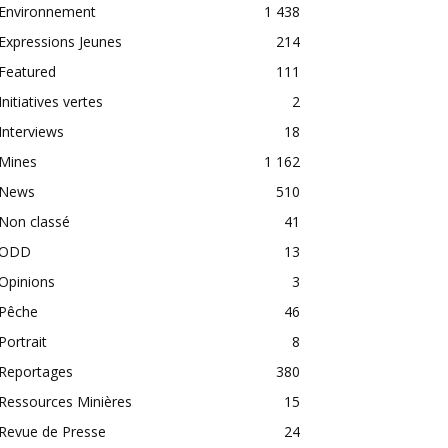
Environnement
1 438
Expressions Jeunes
214
Featured
111
Initiatives vertes
2
Interviews
18
Mines
1 162
News
510
Non classé
41
ODD
13
Opinions
3
Pêche
46
Portrait
8
Reportages
380
Ressources Minières
15
Revue de Presse
24