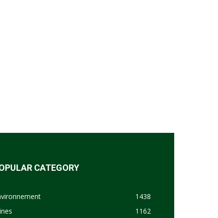
OPULAR CATEGORY
nvironnement
1438
ines
1162