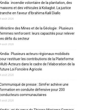
Kindia : incendie volontaire de la plantation, des
maisons et des véhicules à Koliagbé. La justice
tranche en faveur d’Ibrahima Kalil Diallo
4 août 2026
Ministère des Mines et de la Géologie : Plusieurs
femmes renforcent leurs capacités pour relever
les défis du secteur
4 août 2026
Kindia : Plusieurs acteurs régionaux mobilisés
pour restituer les contributions de la Plateforme
Multi-Acteurs dans le cadre de l’élaboration de la
future Loi Foncière Agricole
4 août 2026
Communiqué de presse : SimFer achève une
formation en conduite défensive pour 200
conducteurs communautaires
3 août 2026