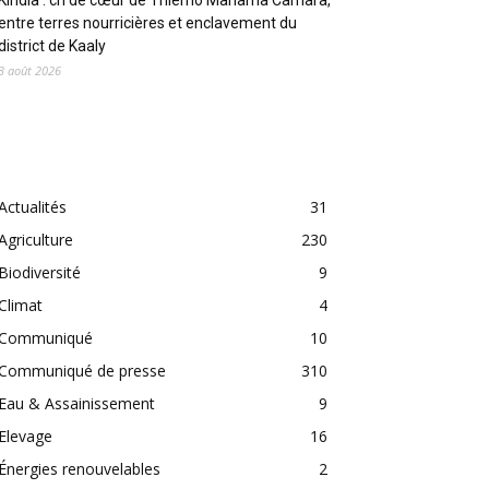
Kindia : cri de cœur de Thierno Mariama Camara,
entre terres nourricières et enclavement du
district de Kaaly
3 août 2026
CATEGORIES
Actualités
31
Agriculture
230
Biodiversité
9
Climat
4
Communiqué
10
Communiqué de presse
310
Eau & Assainissement
9
Elevage
16
Énergies renouvelables
2