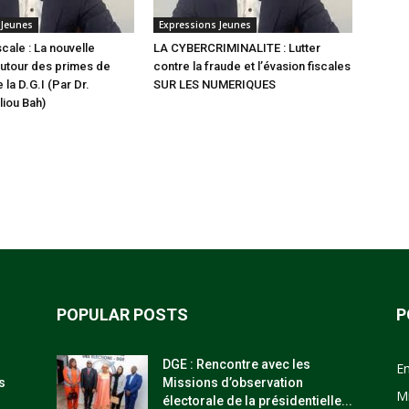
 Jeunes
Expressions Jeunes
scale : La nouvelle
LA CYBERCRIMINALITE : Lutter
utour des primes de
contre la fraude et l’évasion fiscales
 la D.G.I (Par Dr.
SUR LES NUMERIQUES
iou Bah)
POPULAR POSTS
P
DGE : Rencontre avec les
E
s
Missions d’observation
M
électorale de la présidentielle...