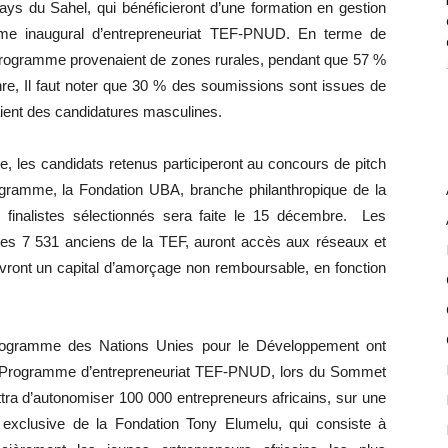
ys du Sahel, qui bénéficieront d’une formation en gestion
ame inaugural d’entrepreneuriat TEF-PNUD. En terme de
rogramme provenaient de zones rurales, pendant que 57 %
re, Il faut noter que 30 % des soumissions sont issues de
ient des candidatures masculines.
se, les candidats retenus participeront au concours de pitch
rogramme, la Fondation UBA, branche philanthropique de la
 finalistes sélectionnés sera faite le 15 décembre. Les
u des 7 531 anciens de la TEF, auront accès aux réseaux et
vront un capital d’amorçage non remboursable, en fonction
 Programme des Nations Unies pour le Développement ont
u Programme d’entrepreneuriat TEF-PNUD, lors du Sommet
ttra d’autonomiser 100 000 entrepreneurs africains, sur une
 exclusive de la Fondation Tony Elumelu, qui consiste à