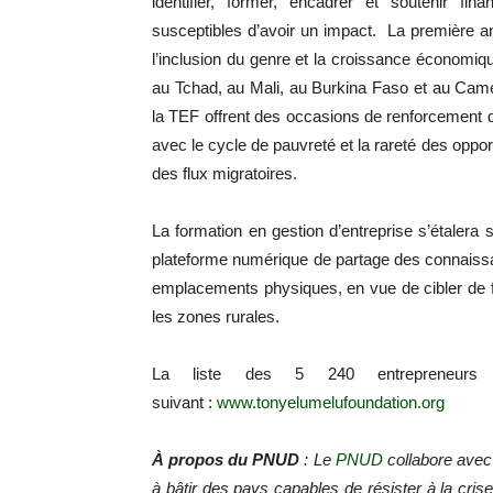
identifier, former, encadrer et soutenir fin
susceptibles d’avoir un impact. La première 
l’inclusion du genre et la croissance économique
au Tchad, au Mali, au Burkina Faso et au Cam
la TEF offrent des occasions de renforcement d
avec le cycle de pauvreté et la rareté des opportu
des flux migratoires.
La formation en gestion d’entreprise s’étalera
plateforme numérique de partage des connaissa
emplacements physiques, en vue de cibler de f
les zones rurales.
La liste des 5 240 entrepreneurs s
suivant :
www.tonyelumelufoundation.org
À propos du PNUD
:
Le
PNUD
collabore avec 
à bâtir des pays capables de résister à la crise