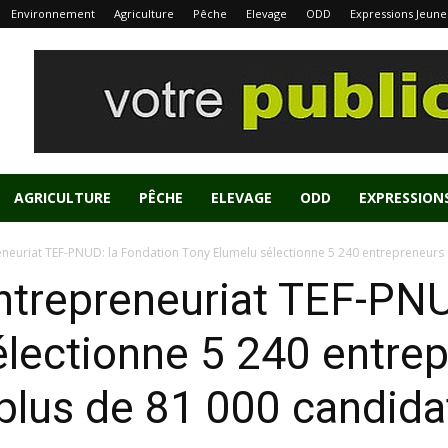
Environnement
Agriculture
Pêche
Elevage
ODD
Expressions Jeune
AGRICULTURE
PÊCHE
ELEVAGE
ODD
EXPRESSION
uriat TEF-PNUD: la Fondation Tony Elumelu sélectionne 5 240 entrepreneurs af
trepreneuriat TEF-PNU
lectionne 5 240 entre
 plus de 81 000 candida