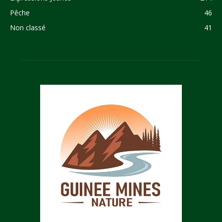
Pêche
46
Non classé
41