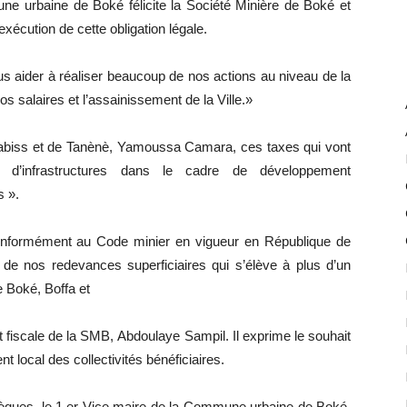
 urbaine de Boké félicite la Société Minière de Boké et
exécution de cette obligation légale.
ous aider à réaliser beaucoup de nos actions au niveau de la
salaires et l’assainissement de la Ville.»
biss et de Tanènè, Yamoussa Camara, ces taxes qui vont
 d’infrastructures dans le cadre de développement
s ».
nformément au Code minier en vigueur en République de
e nos redevances superficiaires qui s’élève à plus d’un
 Boké, Boffa et
t fiscale de la SMB, Abdoulaye Sampil. Il exprime le souhait
 local des collectivités bénéficiaires.
hèques, le 1 er Vice maire de la Commune urbaine de Boké,