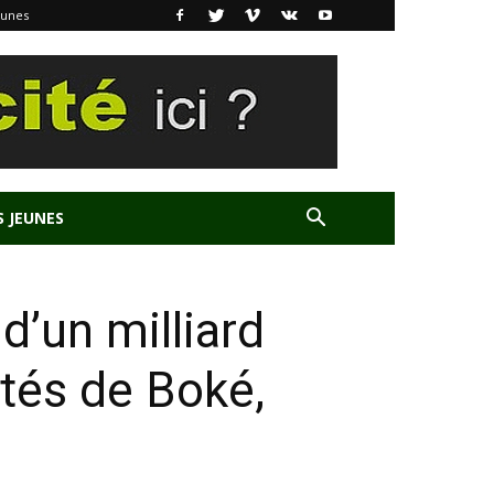
eunes
S JEUNES
’un milliard
ités de Boké,