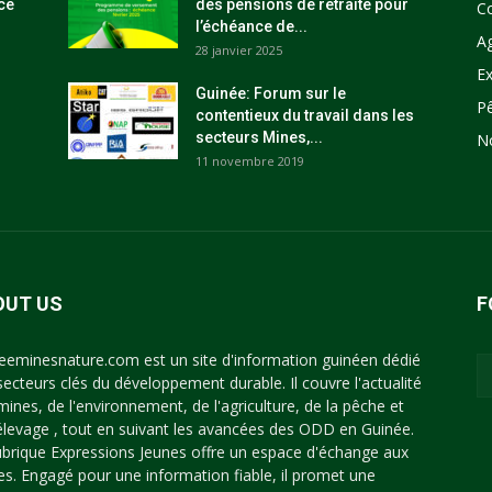
ce
des pensions de retraite pour
C
l’échéance de...
Ag
28 janvier 2025
Ex
Guinée: Forum sur le
P
contentieux du travail dans les
secteurs Mines,...
N
11 novembre 2019
OUT US
F
eeminesnature.com est un site d'information guinéen dédié
secteurs clés du développement durable. Il couvre l'actualité
mines, de l'environnement, de l'agriculture, de la pêche et
'élevage , tout en suivant les avancées des ODD en Guinée.
ubrique Expressions Jeunes offre un espace d'échange aux
es. Engagé pour une information fiable, il promet une