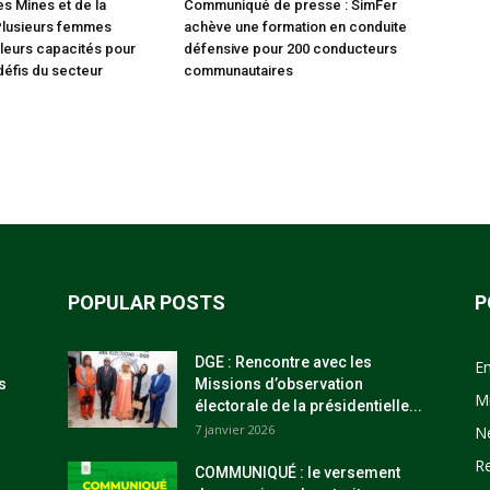
es Mines et de la
Communiqué de presse : SimFer
Plusieurs femmes
achève une formation en conduite
leurs capacités pour
défensive pour 200 conducteurs
défis du secteur
communautaires
POPULAR POSTS
P
DGE : Rencontre avec les
E
s
Missions d’observation
M
électorale de la présidentielle...
7 janvier 2026
N
R
COMMUNIQUÉ : le versement