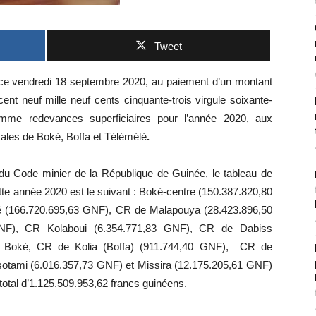
Tweet
ce vendredi 18 septembre 2020, au paiement d’un montant
q cent neuf mille neuf cents cinquante-trois virgule soixante-
omme redevances superficiaires pour l’année 2020, aux
ales de Boké, Boffa et Télémélé
.
du Code minier de la République de Guinée, le tableau de
ette année 2020 est le suivant : Boké-centre (150.387.820,80
 (166.720.695,63 GNF), CR de Malapouya (28.423.896,50
NF), CR Kolaboui (6.354.771,83 GNF), CR de Dabiss
de Boké, CR de Kolia (Boffa) (911.744,40 GNF), CR de
tami (6.016.357,73 GNF) et Missira (12.175.205,61 GNF)
total d’1.125.509.953,62 francs guinéens.