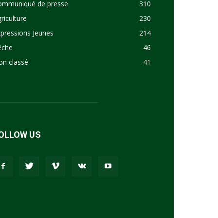
ommuniqué de presse
310
riculture
230
pressions Jeunes
214
êche
46
on classé
41
OLLOW US