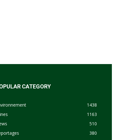
OPULAR CATEGORY
nvironnement
1438
ines
1163
ews
510
eportages
380