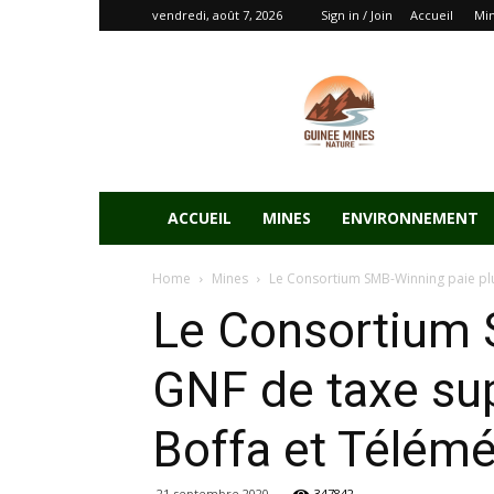
vendredi, août 7, 2026
Sign in / Join
Accueil
Mi
ACCUEIL
MINES
ENVIRONNEMENT
Home
Mines
Le Consortium SMB-Winning paie plus
Le Consortium S
GNF de taxe supe
Boffa et Télémé
21 septembre 2020
347842