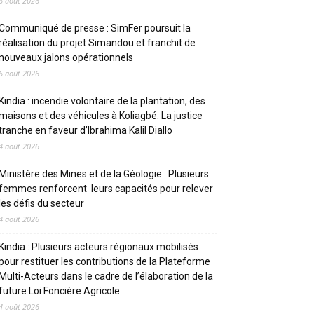
6 août 2026
Communiqué de presse : SimFer poursuit la
réalisation du projet Simandou et franchit de
nouveaux jalons opérationnels
6 août 2026
Kindia : incendie volontaire de la plantation, des
maisons et des véhicules à Koliagbé. La justice
tranche en faveur d’Ibrahima Kalil Diallo
4 août 2026
Ministère des Mines et de la Géologie : Plusieurs
femmes renforcent leurs capacités pour relever
les défis du secteur
4 août 2026
Kindia : Plusieurs acteurs régionaux mobilisés
pour restituer les contributions de la Plateforme
Multi-Acteurs dans le cadre de l’élaboration de la
future Loi Foncière Agricole
4 août 2026