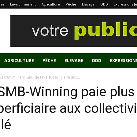
nes
Environnement
Agriculture
Pêche
Elevage
ODD
Expressions J
AGRICULTURE
PÊCHE
ELEVAGE
ODD
EXPRESSION
 d’un milliard GNF de taxe superficiaire aux...
MB-Winning paie plus d
rficiaire aux collectiv
lé