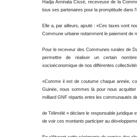
Hadja Aminata Cissé, receveuse de la Commune
tous ses partenaires pour la promptitude dans l’
Elle a, par ailleurs, ajouté : «Ces taxes vont n
Commune urbaine notamment le paiement de nos 
Pour le receveur des Communes rurales de Da
permettre de réaliser un certain nombre
socioéconomique de nos différentes collectivité
«Comme il est de coutume chaque année, co
Guinée, nous sommes là pour nous acquitter d
milliard GNF répartis entre les communautés de
de Télimélé » déclare le responsable juridique e
de voir ces montants participer au développement
En clôturant cette cérémonie de remise des c