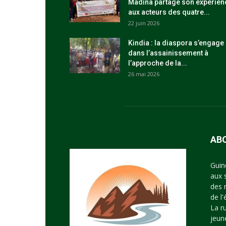
Madina partage son expérien
aux acteurs des quatre...
22 juin 2026
Kindia : la diaspora s’engage
dans l’assainissement à
l’approche de la...
26 mai 2026
AB
Guin
aux 
des 
de l
La r
jeun