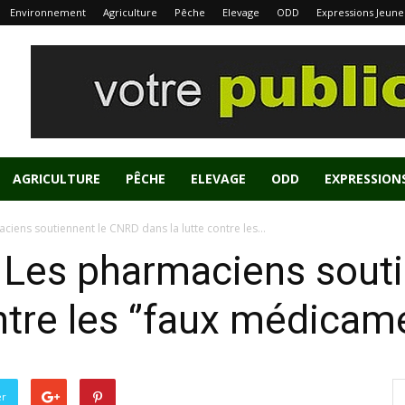
Environnement
Agriculture
Pêche
Elevage
ODD
Expressions Jeune
AGRICULTURE
PÊCHE
ELEVAGE
ODD
EXPRESSION
ciens soutiennent le CNRD dans la lutte contre les...
: Les pharmaciens sout
ntre les ‘’faux médicame
er