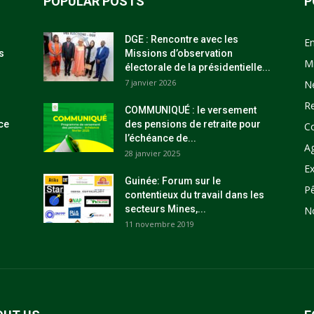
POPULAR POSTS
P
DGE : Rencontre avec les
E
s
Missions d’observation
M
électorale de la présidentielle...
7 janvier 2026
N
R
COMMUNIQUÉ : le versement
ce
des pensions de retraite pour
C
l’échéance de...
Ag
28 janvier 2025
Ex
Guinée: Forum sur le
P
contentieux du travail dans les
secteurs Mines,...
N
11 novembre 2019