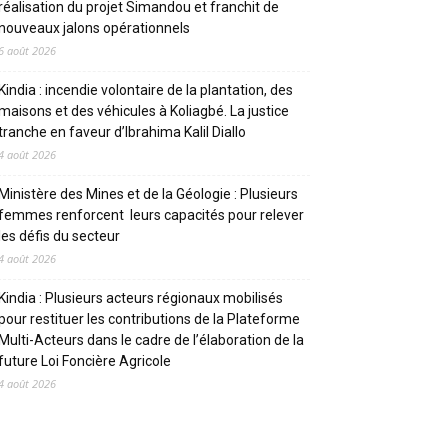
réalisation du projet Simandou et franchit de
nouveaux jalons opérationnels
6 août 2026
Kindia : incendie volontaire de la plantation, des
maisons et des véhicules à Koliagbé. La justice
tranche en faveur d’Ibrahima Kalil Diallo
4 août 2026
Ministère des Mines et de la Géologie : Plusieurs
femmes renforcent leurs capacités pour relever
les défis du secteur
4 août 2026
Kindia : Plusieurs acteurs régionaux mobilisés
pour restituer les contributions de la Plateforme
Multi-Acteurs dans le cadre de l’élaboration de la
future Loi Foncière Agricole
4 août 2026