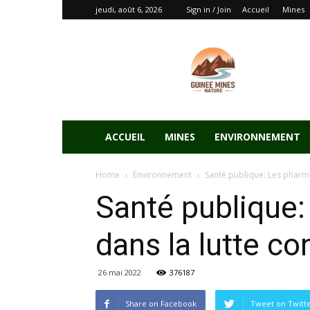
jeudi, août 6, 2026
Sign in / Join
Accueil
Mines
ACCUEIL
MINES
ENVIRONNEMENT
Home
Environnement
Santé publique: Les pharma
Santé publique
dans la lutte co
26 mai 2022
376187
Share on Facebook
Tweet on Twitt