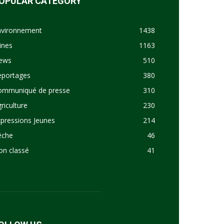
OPULAR CATEGORY
nvironnement
1438
ines
1163
ews
510
eportages
380
ommuniqué de presse
310
riculture
230
pressions Jeunes
214
êche
46
on classé
41