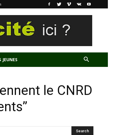
s
S JEUNES
iennent le CNRD
nts’’