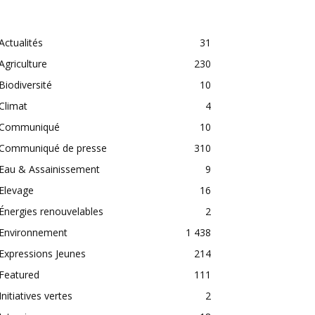
CATEGORIES
Actualités
31
Agriculture
230
Biodiversité
10
Climat
4
Communiqué
10
Communiqué de presse
310
Eau & Assainissement
9
Elevage
16
Énergies renouvelables
2
Environnement
1 438
Expressions Jeunes
214
Featured
111
Initiatives vertes
2