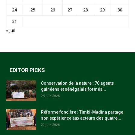
24
25
26
27
28
29
30
31
« Juil
EDITOR PICKS
Conservation de la nature : 70 agents
guinéens et sénégalais formés...
25 juin 2026
Réforme foncière : Timbi-Madina partage
son expérience aux acteurs des quatre...
22 juin 2026