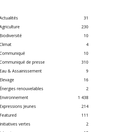
CATEGORIES
Actualités
31
Agriculture
230
Biodiversité
10
Climat
4
Communiqué
10
Communiqué de presse
310
Eau & Assainissement
9
Elevage
16
Énergies renouvelables
2
Environnement
1 438
Expressions Jeunes
214
Featured
111
Initiatives vertes
2