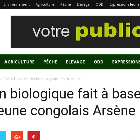
Environnement
Agriculture
Pêche
Elevage
ODD
Expressions Jeune
AGRICULTURE
PÊCHE
ELEVAGE
ODD
EXPRESSION
 fait à base de déchets organiques du jeune...
 biologique fait à bas
jeune congolais Arsène
er