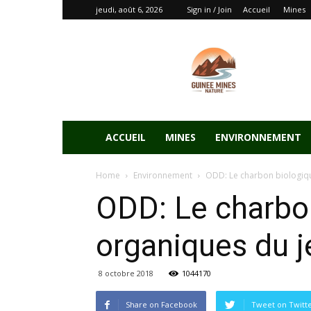
jeudi, août 6, 2026
Sign in / Join
Accueil
Mines
ACCUEIL
MINES
ENVIRONNEMENT
Home
Environnement
ODD: Le charbon biologique
ODD: Le charbon
organiques du 
8 octobre 2018
1044170
Share on Facebook
Tweet on Twitt