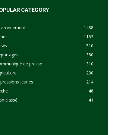
OPULAR CATEGORY
nvironnement
1438
ines
1163
ews
510
eportages
380
ommuniqué de presse
310
riculture
230
pressions Jeunes
214
êche
46
on classé
41