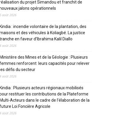
réalisation du projet Simandou et franchit de
nouveaux jalons opérationnels
6 août 2026
Kindia : incendie volontaire de la plantation, des
maisons et des véhicules à Koliagbé. La justice
tranche en faveur d’Ibrahima Kalil Diallo
4 août 2026
Ministère des Mines et de la Géologie : Plusieurs
femmes renforcent leurs capacités pour relever
les défis du secteur
4 août 2026
Kindia : Plusieurs acteurs régionaux mobilisés
pour restituer les contributions de la Plateforme
Multi-Acteurs dans le cadre de l’élaboration de la
future Loi Foncière Agricole
4 août 2026