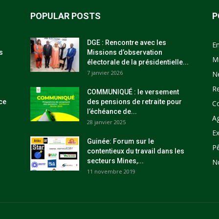
POPULAR POSTS
P
DGE : Rencontre avec les
E
s
Missions d’observation
M
électorale de la présidentielle...
7 janvier 2026
N
R
COMMUNIQUÉ : le versement
ce
des pensions de retraite pour
C
l’échéance de...
Ag
28 janvier 2025
Ex
Guinée: Forum sur le
P
contentieux du travail dans les
secteurs Mines,...
N
11 novembre 2019