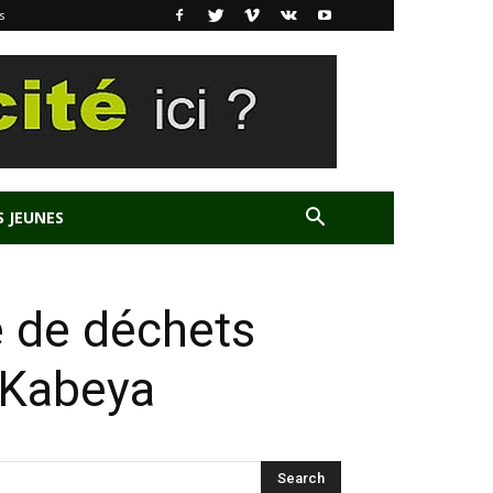
s
S JEUNES
e de déchets
 Kabeya