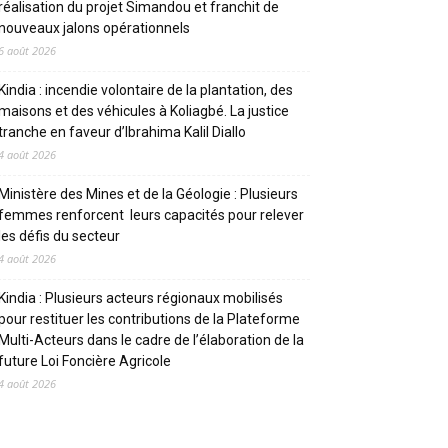
réalisation du projet Simandou et franchit de
nouveaux jalons opérationnels
6 août 2026
Kindia : incendie volontaire de la plantation, des
maisons et des véhicules à Koliagbé. La justice
tranche en faveur d’Ibrahima Kalil Diallo
4 août 2026
Ministère des Mines et de la Géologie : Plusieurs
femmes renforcent leurs capacités pour relever
les défis du secteur
4 août 2026
Kindia : Plusieurs acteurs régionaux mobilisés
pour restituer les contributions de la Plateforme
Multi-Acteurs dans le cadre de l’élaboration de la
future Loi Foncière Agricole
4 août 2026