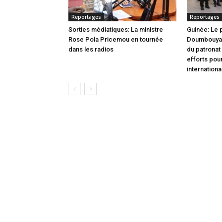
Reportages
Reportages
Sorties médiatiques: La ministre
Guinée: Le
Rose Pola Pricemou en tournée
Doumbouya i
dans les radios
du patronat
efforts pou
internationa