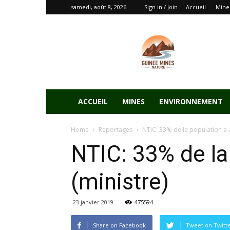
samedi, août 8, 2026
Sign in / Join
Accueil
Mine
ACCUEIL
MINES
ENVIRONNEMENT
Home
Reportages
NTIC: 33% de la population a a
NTIC: 33% de la
(ministre)
23 janvier 2019
475594
Share on Facebook
Tweet on Twitt