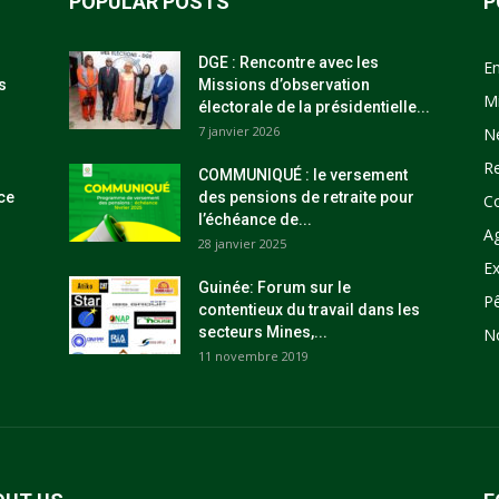
POPULAR POSTS
P
DGE : Rencontre avec les
E
s
Missions d’observation
M
électorale de la présidentielle...
7 janvier 2026
N
R
COMMUNIQUÉ : le versement
ce
des pensions de retraite pour
C
l’échéance de...
Ag
28 janvier 2025
Ex
Guinée: Forum sur le
P
contentieux du travail dans les
secteurs Mines,...
N
11 novembre 2019