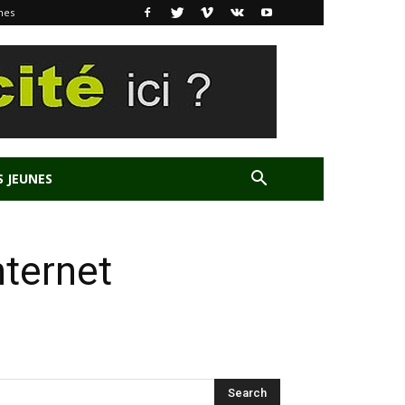
nes
S JEUNES
nternet