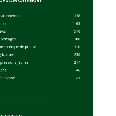
OPULAR CATEGORY
nvironnement
1438
ines
1163
ews
510
eportages
380
ommuniqué de presse
310
riculture
230
pressions Jeunes
214
êche
46
on classé
41