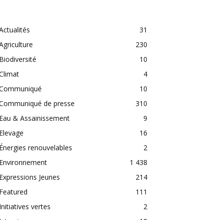
CATEGORIES
Actualités
31
Agriculture
230
Biodiversité
10
Climat
4
Communiqué
10
Communiqué de presse
310
Eau & Assainissement
9
Elevage
16
Énergies renouvelables
2
Environnement
1 438
Expressions Jeunes
214
Featured
111
Initiatives vertes
2