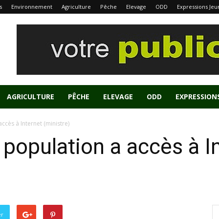
s
Environnement
Agriculture
Pêche
Elevage
ODD
Expressions Jeu
AGRICULTURE
PÊCHE
ELEVAGE
ODD
EXPRESSION
ccès à Internet (ministre)
 population a accès à I
er