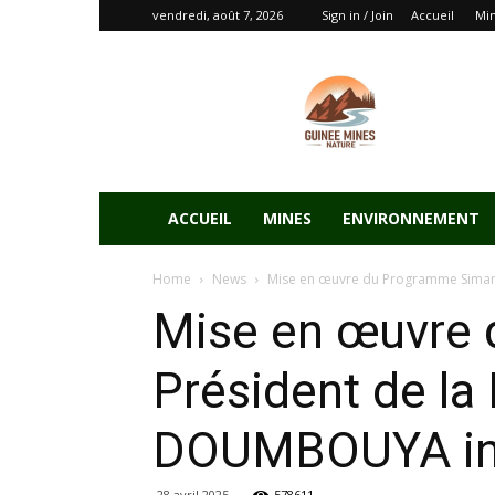
vendredi, août 7, 2026
Sign in / Join
Accueil
Mi
ACCUEIL
MINES
ENVIRONNEMENT
Home
News
Mise en œuvre du Programme Simando
Mise en œuvre 
Président de la
DOUMBOUYA ina
28 avril 2025
578611