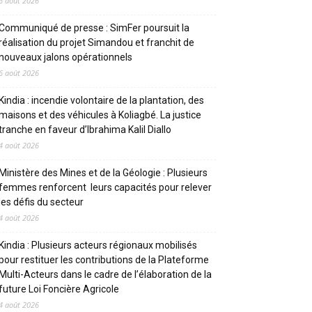
6 août 2026
Communiqué de presse : SimFer poursuit la
réalisation du projet Simandou et franchit de
nouveaux jalons opérationnels
6 août 2026
Kindia : incendie volontaire de la plantation, des
maisons et des véhicules à Koliagbé. La justice
tranche en faveur d’Ibrahima Kalil Diallo
4 août 2026
Ministère des Mines et de la Géologie : Plusieurs
femmes renforcent leurs capacités pour relever
les défis du secteur
4 août 2026
Kindia : Plusieurs acteurs régionaux mobilisés
pour restituer les contributions de la Plateforme
Multi-Acteurs dans le cadre de l’élaboration de la
future Loi Foncière Agricole
4 août 2026