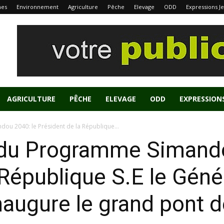
nes
Environnement
Agriculture
Pêche
Elevage
ODD
Expressions J
AGRICULTURE
PÊCHE
ELEVAGE
ODD
EXPRESSION
u 2040: le Président de la République...
du Programme Simando
 République S.E le Gén
ugure le grand pont 