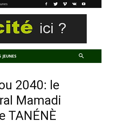
eunes
S JEUNES
u 2040: le
éral Mamadi
de TANÉNÈ