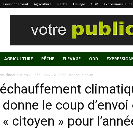
Environnement
Agriculture
Pêche
Elevage
ODD
Expressions Jeune
AGRICULTURE
PÊCHE
ELEVAGE
ODD
EXPRESSION
ment climatique en Guinée: L’ONG ACOREC donne le coup...
 réchauffement climati
onne le coup d’envoi 
« citoyen » pour l’ann