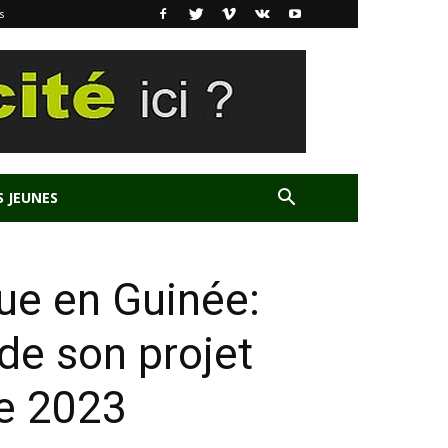
s
S JEUNES
que en Guinée:
de son projet
ée 2023