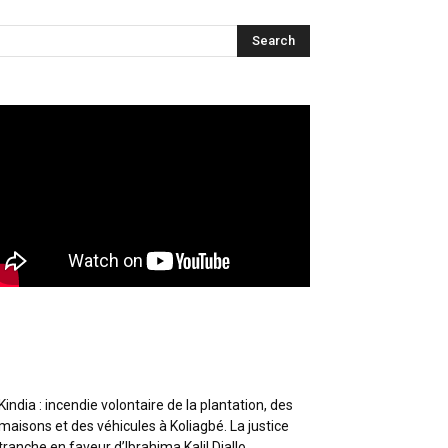
Articles récents
Kindia : incendie volontaire de la plantation, des
maisons et des véhicules à Koliagbé. La justice
tranche en faveur d’Ibrahima Kalil Diallo