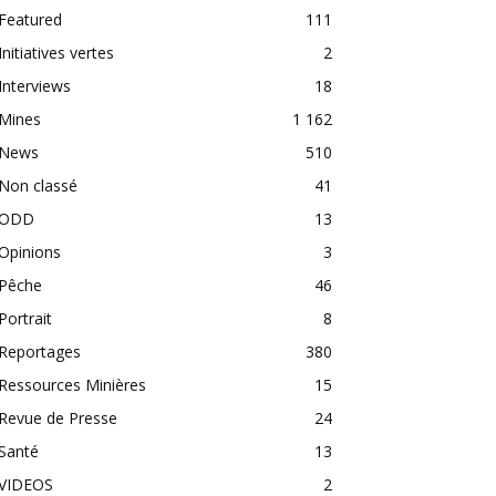
Featured
111
Initiatives vertes
2
Interviews
18
Mines
1 162
News
510
Non classé
41
ODD
13
Opinions
3
Pêche
46
Portrait
8
Reportages
380
Ressources Minières
15
Revue de Presse
24
Santé
13
VIDEOS
2