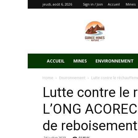
jeudi, août 6, 2026
Sign in / Join
Accueil
Mines
ACCUEIL
MINES
ENVIRONNEMENT
Home
Environnement
Lutte contre le réchauffe
Lutte contre le
L’ONG ACOREC d
de reboisement 
24 juillet 2023
564846