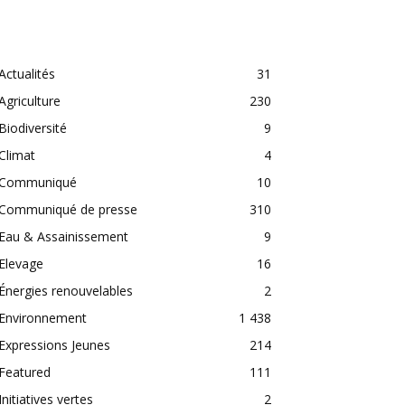
CATEGORIES
Actualités
31
Agriculture
230
Biodiversité
9
Climat
4
Communiqué
10
Communiqué de presse
310
Eau & Assainissement
9
Elevage
16
Énergies renouvelables
2
Environnement
1 438
Expressions Jeunes
214
Featured
111
Initiatives vertes
2