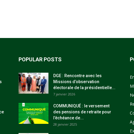
POPULAR POSTS
P
DGE : Rencontre avec les
E
s
Missions d’observation
M
électorale de la présidentielle...
7 janvier 2026
N
R
COMMUNIQUÉ : le versement
ce
des pensions de retraite pour
C
l’échéance de...
Ag
28 janvier 2025
Ex