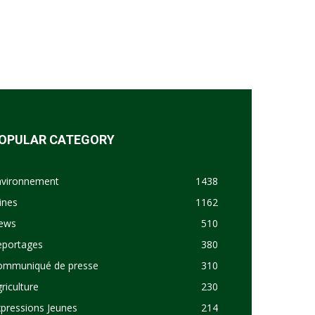
OPULAR CATEGORY
nvironnement
1438
ines
1162
ews
510
eportages
380
ommuniqué de presse
310
riculture
230
pressions Jeunes
214