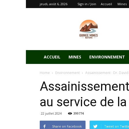
jeudi, août 6, 2026
Sign in / Join
Accueil
Mines
ACCUEIL
MINES
ENVIRONNEMENT
Home
Environnement
Assainissement : Dr. David
Assainissement 
au service de l
22 juillet 2024
399774
Share on Facebook
Tweet on Twitt