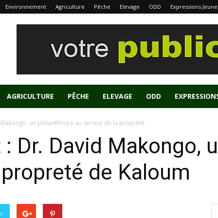
Environnement
Agriculture
Pêche
Elevage
ODD
Expressions Jeune
AGRICULTURE
PÊCHE
ELEVAGE
ODD
EXPRESSION
 Makongo, un philanthrope au service de la propreté...
: Dr. David Makongo, u
a propreté de Kaloum
er