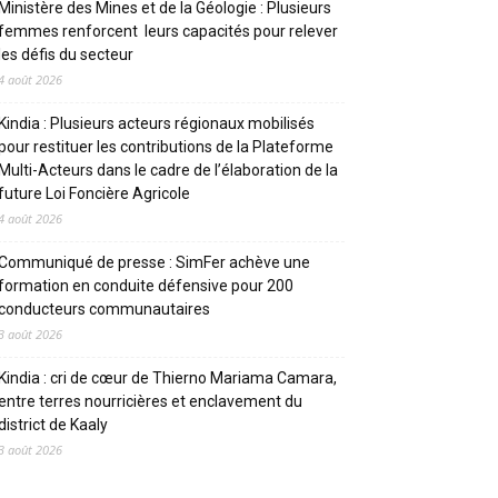
Ministère des Mines et de la Géologie : Plusieurs
femmes renforcent leurs capacités pour relever
les défis du secteur
4 août 2026
Kindia : Plusieurs acteurs régionaux mobilisés
pour restituer les contributions de la Plateforme
Multi-Acteurs dans le cadre de l’élaboration de la
future Loi Foncière Agricole
4 août 2026
Communiqué de presse : SimFer achève une
formation en conduite défensive pour 200
conducteurs communautaires
3 août 2026
Kindia : cri de cœur de Thierno Mariama Camara,
entre terres nourricières et enclavement du
district de Kaaly
3 août 2026