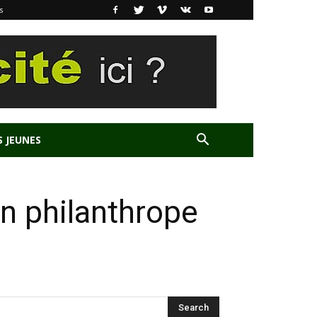
s
S JEUNES
n philanthrope