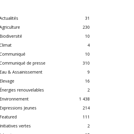
CATEGORIES
Actualités
31
Agriculture
230
Biodiversité
10
Climat
4
Communiqué
10
Communiqué de presse
310
Eau & Assainissement
9
Elevage
16
Énergies renouvelables
2
Environnement
1 438
Expressions Jeunes
214
Featured
111
Initiatives vertes
2