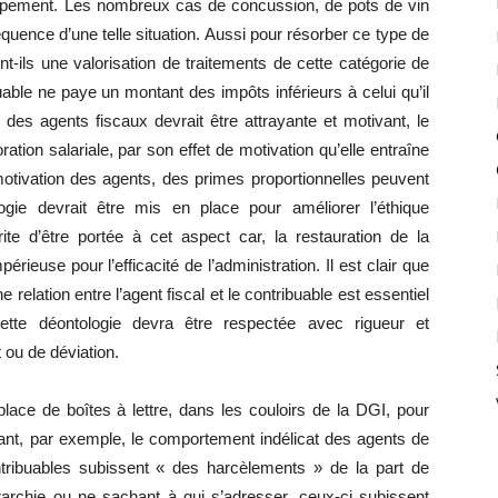
oppement. Les nombreux cas de concussion, de pots de vin
uence d’une telle situation. Aussi pour résorber ce type de
-ils une valorisation de traitements de cette catégorie de
buable ne paye un montant des impôts inférieurs à celui qu’il
 des agents fiscaux devrait être attrayante et motivant, le
ration salariale, par son effet de motivation qu’elle entraîne
motivation des agents, des primes proportionnelles peuvent
gie devrait être mis en place pour améliorer l’éthique
rite d’être portée à cet aspect car, la restauration de la
rieuse pour l’efficacité de l’administration. Il est clair que
elation entre l’agent fiscal et le contribuable est essentiel
Cette déontologie devra être respectée avec rigueur et
ou de déviation.
lace de boîtes à lettre, dans les couloirs de la DGI, pour
ant, par exemple, le comportement indélicat des agents de
ontribuables subissent « des harcèlements » de la part de
rarchie ou ne sachant à qui s’adresser, ceux-ci subissent