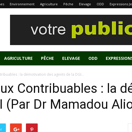
nes
Environnement
Agriculture
Pêche
Elevage
ODD
Expressions J
AGRICULTURE
PÊCHE
ELEVAGE
ODD
EXPRESSION
ribuables : la démotivation des agents de la DGI...
aux Contribuables : la 
GI (Par Dr Mamadou Ali
er