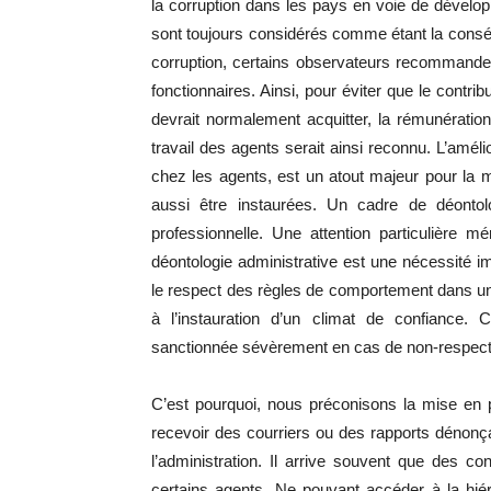
la corruption dans les pays en voie de dével
sont toujours considérés comme étant la conséq
corruption, certains observateurs recommandent
fonctionnaires. Ainsi, pour éviter que le contri
devrait normalement acquitter, la rémunération
travail des agents serait ainsi reconnu. L’amélio
chez les agents, est un atout majeur pour la 
aussi être instaurées. Un cadre de déontolo
professionnelle. Une attention particulière mé
déontologie administrative est une nécessité impé
le respect des règles de comportement dans une r
à l’instauration d’un climat de confiance. 
sanctionnée sévèrement en cas de non-respect 
C’est pourquoi, nous préconisons la mise en p
recevoir des courriers ou des rapports dénonç
l’administration. Il arrive souvent que des c
certains agents. Ne pouvant accéder à la hié