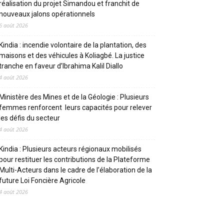
réalisation du projet Simandou et franchit de
nouveaux jalons opérationnels
6 août 2026
Kindia : incendie volontaire de la plantation, des
maisons et des véhicules à Koliagbé. La justice
tranche en faveur d’Ibrahima Kalil Diallo
4 août 2026
Ministère des Mines et de la Géologie : Plusieurs
femmes renforcent leurs capacités pour relever
les défis du secteur
4 août 2026
Kindia : Plusieurs acteurs régionaux mobilisés
pour restituer les contributions de la Plateforme
Multi-Acteurs dans le cadre de l’élaboration de la
future Loi Foncière Agricole
4 août 2026