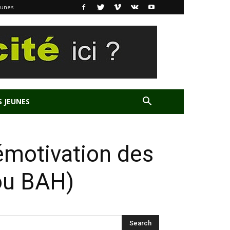
eunes
S JEUNES
démotivation des
ou BAH)