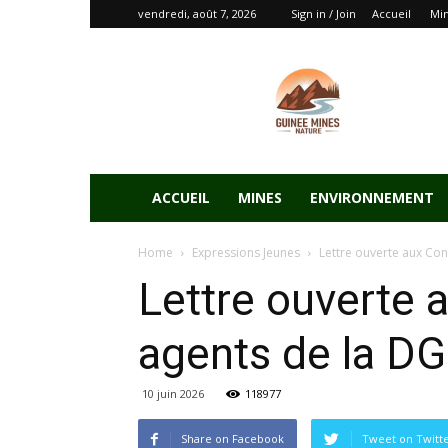
vendredi, août 7, 2026
Sign in / Join
Accueil
Mi
ACCUEIL
MINES
ENVIRONNEMENT
Home
Expressions Jeunes
Lettre ouverte aux Cont
Lettre ouverte 
agents de la D
10 juin 2026
118977
Share on Facebook
Tweet on Twitt