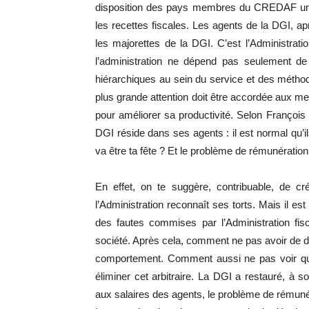
disposition des pays membres du CREDAF une
les recettes fiscales. Les agents de la DGI, apr
les majorettes de la DGI. C’est l’Administratio
l’administration ne dépend pas seulement de 
hiérarchiques au sein du service et des méthod
plus grande attention doit être accordée aux me
pour améliorer sa productivité. Selon François 
DGI réside dans ses agents : il est normal qu’i
va être ta fête ? Et le problème de rémunératio
En effet, on te suggère, contribuable, de c
l’Administration reconnaît ses torts. Mais il est
des fautes commises par l’Administration fisc
société. Après cela, comment ne pas avoir de do
comportement. Comment aussi ne pas voir qu’i
éliminer cet arbitraire. La DGI a restauré, à s
aux salaires des agents, le problème de rémunér