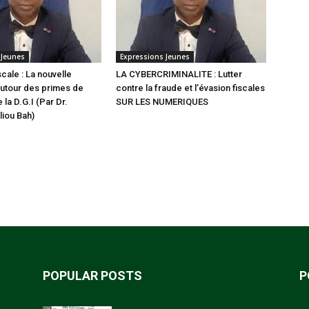
 Jeunes
Expressions Jeunes
scale : La nouvelle
LA CYBERCRIMINALITE : Lutter
utour des primes de
contre la fraude et l’évasion fiscales
 la D.G.I (Par Dr.
SUR LES NUMERIQUES
iou Bah)
POPULAR POSTS
P