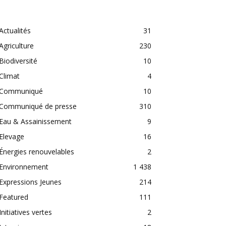
CATEGORIES
Actualités
31
Agriculture
230
Biodiversité
10
Climat
4
Communiqué
10
Communiqué de presse
310
Eau & Assainissement
9
Elevage
16
Énergies renouvelables
2
Environnement
1 438
Expressions Jeunes
214
Featured
111
Initiatives vertes
2