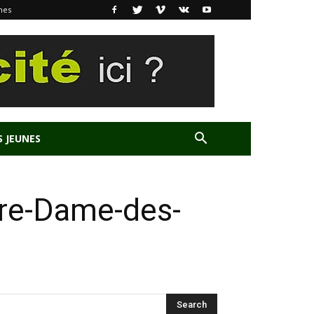
nes
S JEUNES
otre-Dame-des-