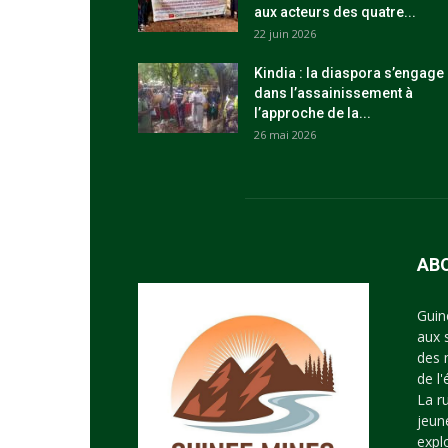
aux acteurs des quatre...
22 juin 2026
Kindia : la diaspora s’engage
dans l’assainissement à
l’approche de la...
26 mai 2026
AB
Guin
aux 
des 
de l
La r
jeun
expl