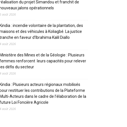
réalisation du projet Simandou et franchit de
nouveaux jalons opérationnels
6 août 2026
Kindia : incendie volontaire de la plantation, des
maisons et des véhicules à Koliagbé. La justice
tranche en faveur d’Ibrahima Kalil Diallo
4 août 2026
Ministère des Mines et de la Géologie : Plusieurs
femmes renforcent leurs capacités pour relever
les défis du secteur
4 août 2026
Kindia : Plusieurs acteurs régionaux mobilisés
pour restituer les contributions de la Plateforme
Multi-Acteurs dans le cadre de l’élaboration de la
future Loi Foncière Agricole
4 août 2026