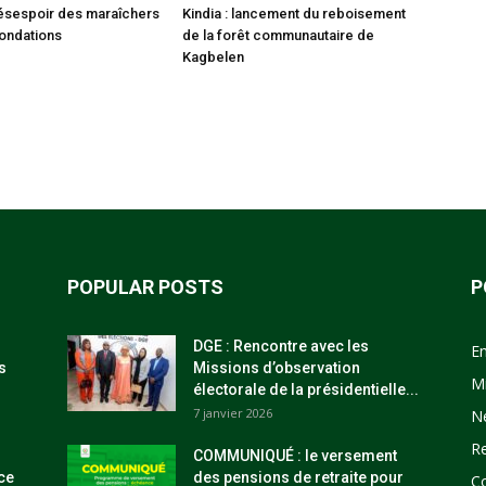
 désespoir des maraîchers
Kindia : lancement du reboisement
nondations
de la forêt communautaire de
Kagbelen
POPULAR POSTS
P
DGE : Rencontre avec les
E
s
Missions d’observation
M
électorale de la présidentielle...
7 janvier 2026
N
R
COMMUNIQUÉ : le versement
ce
des pensions de retraite pour
C