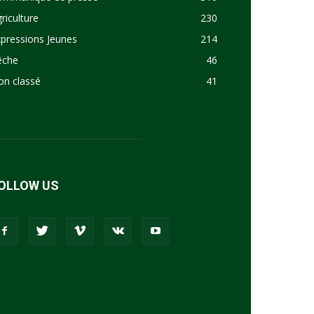
riculture
230
pressions Jeunes
214
êche
46
on classé
41
OLLOW US