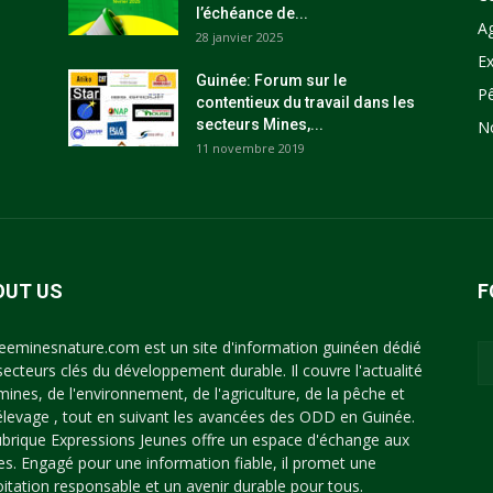
l’échéance de...
Ag
28 janvier 2025
Ex
Guinée: Forum sur le
P
contentieux du travail dans les
secteurs Mines,...
N
11 novembre 2019
OUT US
F
eeminesnature.com est un site d'information guinéen dédié
secteurs clés du développement durable. Il couvre l'actualité
mines, de l'environnement, de l'agriculture, de la pêche et
'élevage , tout en suivant les avancées des ODD en Guinée.
ubrique Expressions Jeunes offre un espace d'échange aux
es. Engagé pour une information fiable, il promet une
oitation responsable et un avenir durable pour tous.