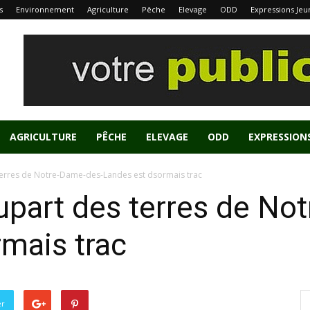
s
Environnement
Agriculture
Pêche
Elevage
ODD
Expressions Jeu
AGRICULTURE
PÊCHE
ELEVAGE
ODD
EXPRESSION
 terres de Notre-Dame-des-Landes est dsormais trac
plupart des terres de N
mais trac
er