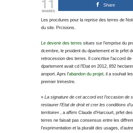
11
Share
SHARES
Les procdures pour la reprise des terres de No
du site. Prcisions.
Le devenir des terres
situes sur l’emprise du p
dcembre, le prsident du dpartement et le prfet d
retrocession des terres. Il concrtise l’accord 
dpartement avait cd l’Etat en 2012, 892 hectares
aroport. Aprs l’
abandon du projet
, il a souhait l
premier trimestre.
«
La signature de cet accord est l’occasion de so
restaurer l’Etat de droit et crer les conditions 
territoire
« , a affirm Claude d’Harcourt, prfet des
terres ne faisait pas consensus entre les diffrent
l’exprimentation et la pluralit des usages, d’aut