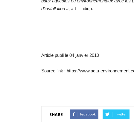
baux agricoles ou environnementaux avec les p
d’installation
», a-t-il indiqu.
Article publi le 04 janvier 2019
Source link : https://www.actu-environnement.
SHARE
Facebook
Twitter