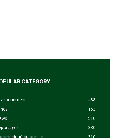
OPULAR CATEGORY
nvironnement
1438
ines
1163
ews
510
eportages
380
ommuniqué de presse
310