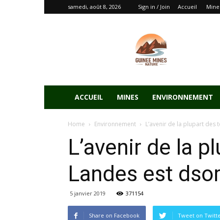
samedi, août 8, 2026
Sign in / Join
Accueil
Mine
ACCUEIL
MINES
ENVIRONNEMENT
Home
Environnement
L’avenir de la plupart des
L’avenir de la 
Landes est dsor
5 janvier 2019
371154
Share on Facebook
Tweet on Twitt