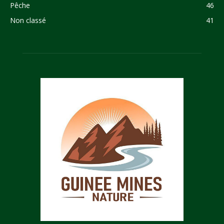
Pêche
46
Non classé
41