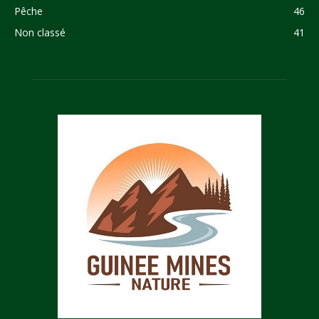
Pêche
46
Non classé
41