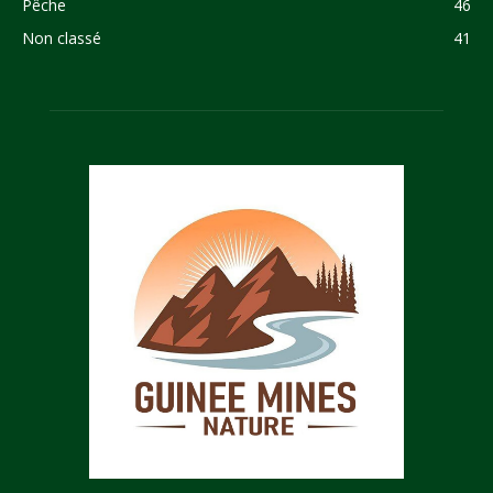
Pêche
46
Non classé
41