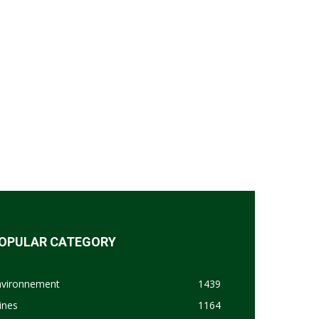
OPULAR CATEGORY
nvironnement
1439
ines
1164