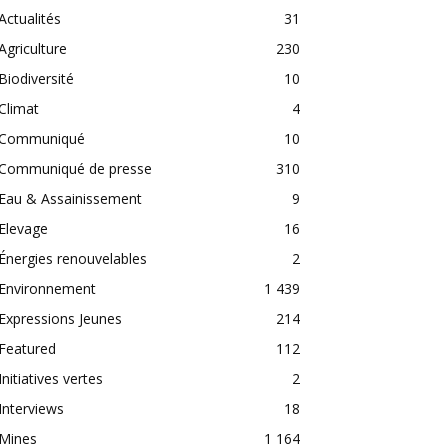
Actualités
31
Agriculture
230
Biodiversité
10
Climat
4
Communiqué
10
Communiqué de presse
310
Eau & Assainissement
9
Elevage
16
Énergies renouvelables
2
Environnement
1 439
Expressions Jeunes
214
Featured
112
Initiatives vertes
2
Interviews
18
Mines
1 164