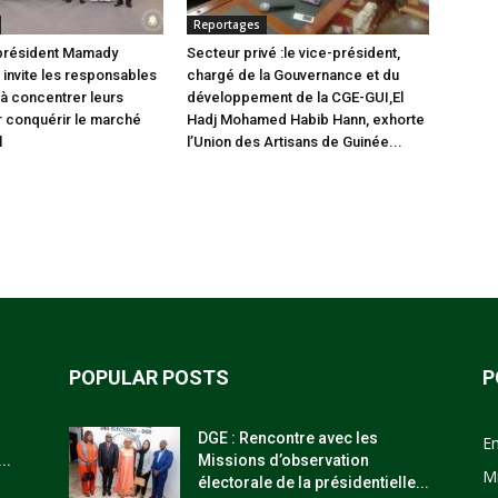
Reportages
 président Mamady
Secteur privé :le vice-président,
nvite les responsables
chargé de la Gouvernance et du
 à concentrer leurs
développement de la CGE-GUI,El
r conquérir le marché
Hadj Mohamed Habib Hann, exhorte
l
l’Union des Artisans de Guinée...
POPULAR POSTS
P
DGE : Rencontre avec les
E
..
Missions d’observation
M
électorale de la présidentielle...