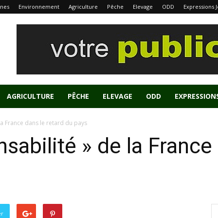
nes
Environnement
Agriculture
Pêche
Elevage
ODD
Expressions 
AGRICULTURE
PÊCHE
ELEVAGE
ODD
EXPRESSION
la France dans le retard du pays
sabilité » de la France
er