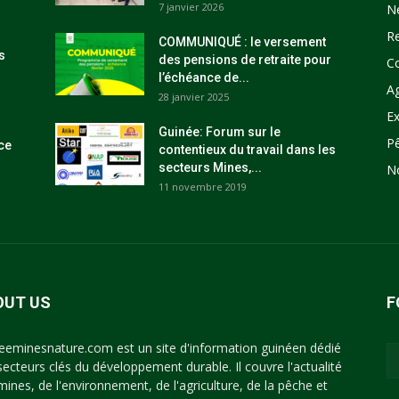
7 janvier 2026
N
R
COMMUNIQUÉ : le versement
s
des pensions de retraite pour
C
l’échéance de...
Ag
28 janvier 2025
Ex
Guinée: Forum sur le
P
ce
contentieux du travail dans les
secteurs Mines,...
N
11 novembre 2019
OUT US
F
eeminesnature.com est un site d'information guinéen dédié
secteurs clés du développement durable. Il couvre l'actualité
mines, de l'environnement, de l'agriculture, de la pêche et