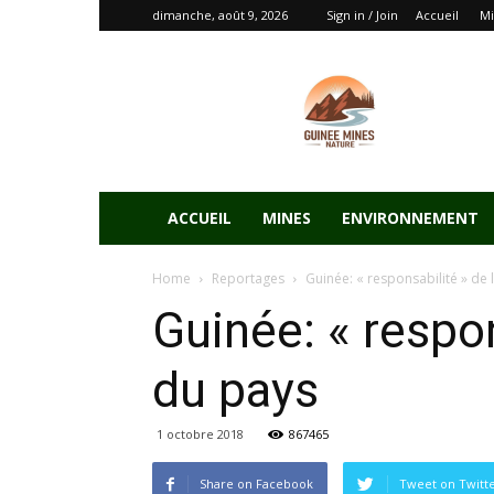
dimanche, août 9, 2026
Sign in / Join
Accueil
Mi
ACCUEIL
MINES
ENVIRONNEMENT
Home
Reportages
Guinée: « responsabilité » de 
Guinée: « respon
du pays
1 octobre 2018
867465
Share on Facebook
Tweet on Twitt