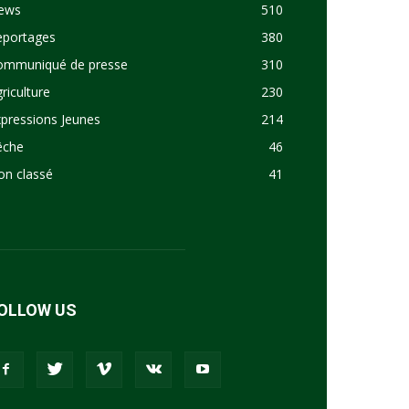
ews
510
eportages
380
ommuniqué de presse
310
riculture
230
pressions Jeunes
214
êche
46
on classé
41
OLLOW US