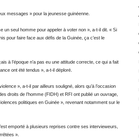
deux messages » pour la jeunesse guinéenne.
un seul homme pour appeler à voter non », a-t-il dit. « Si
 pour faire face aux défis de la Guinée, ça c’est le
s à l’époque n’a pas eu une attitude correcte, ce qui a fait
nce ont été tendus », a-t-il déploré.
olence », a-t-il par ailleurs souligné, alors qu’à l’occasion
 des droits de l’homme (FIDH) et RFI ont publié un ouvrage,
 violences politiques en Guinée », revenant notamment sur le
st emporté à plusieurs reprises contre ses intervieweurs,
rrêtées ».