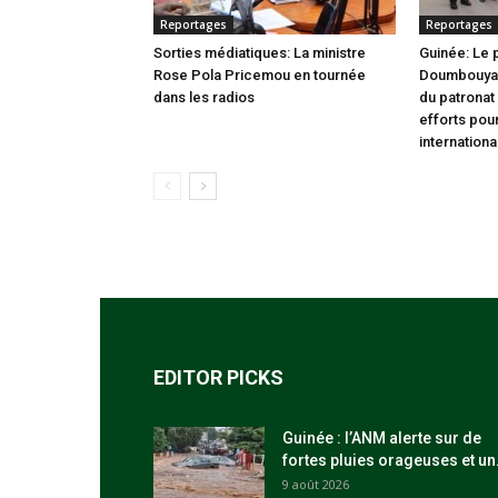
Reportages
Reportages
Sorties médiatiques: La ministre
Guinée: Le
Rose Pola Pricemou en tournée
Doumbouya i
dans les radios
du patronat
efforts pou
internationa
EDITOR PICKS
Guinée : l’ANM alerte sur de
fortes pluies orageuses et un.
9 août 2026