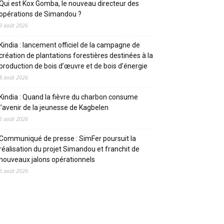
Qui est Kox Gomba, le nouveau directeur des
opérations de Simandou ?
9 août 2026
Kindia : lancement officiel de la campagne de
création de plantations forestières destinées à la
production de bois d’œuvre et de bois d’énergie
8 août 2026
Kindia : Quand la fièvre du charbon consume
l’avenir de la jeunesse de Kagbelen
6 août 2026
Communiqué de presse : SimFer poursuit la
réalisation du projet Simandou et franchit de
nouveaux jalons opérationnels
6 août 2026
CATEGORIES