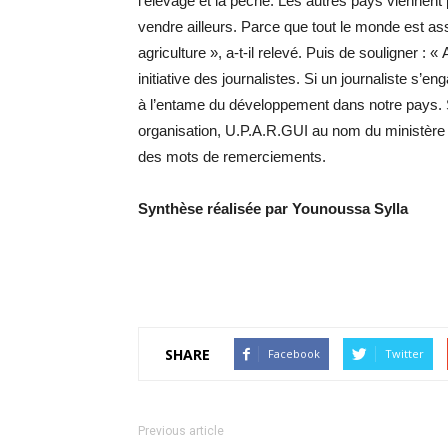
l’élevage et la pêche. Les autres pays viennent p
vendre ailleurs. Parce que tout le monde est as
agriculture », a-t-il relevé. Puis de souligner : 
initiative des journalistes. Si un journaliste s’
à l’entame du développement dans notre pays. Su
organisation, U.P.A.R.GUI au nom du ministère de 
des mots de remerciements.
Synthèse réalisée par Younoussa Sylla
SHARE
Facebook
Twitter
Previous article