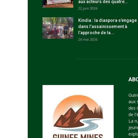
aux acteurs des quatre...
22 juin 2026
Kindia : la diaspora s’engage
dans l’assainissement à
l’approche de la...
26 mai 2026
AB
Guin
aux 
des 
de l
La r
jeun
expl