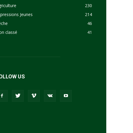
riculture
230
pressions Jeunes
214
êche
46
on classé
41
OLLOW US