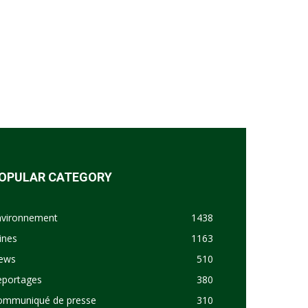
OPULAR CATEGORY
nvironnement
1438
ines
1163
ews
510
eportages
380
ommuniqué de presse
310