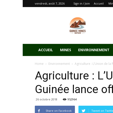
vendredi, août 7, 2026
Sign in / Join
Accueil
Mi
ACCUEIL
MINES
ENVIRONNEMENT
Home
Environnement
Agriculture : L’Union de la
Agriculture : L’
Guinée lance off
26 octobre 2018
952964
Share on Facebook
Tweet on Twitt