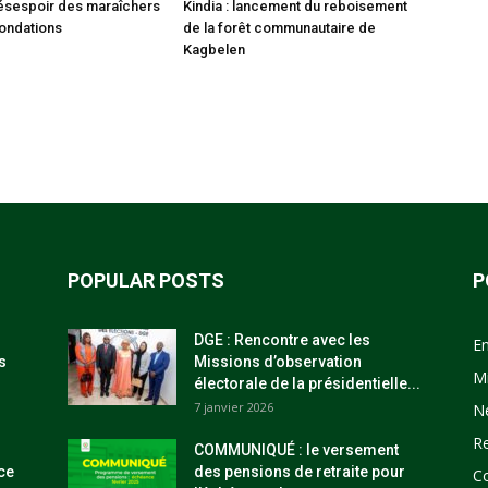
 désespoir des maraîchers
Kindia : lancement du reboisement
nondations
de la forêt communautaire de
Kagbelen
POPULAR POSTS
P
DGE : Rencontre avec les
E
s
Missions d’observation
M
électorale de la présidentielle...
7 janvier 2026
N
R
COMMUNIQUÉ : le versement
ce
des pensions de retraite pour
C