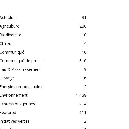
CATEGORIES
Actualités
31
Agriculture
230
Biodiversité
10
Climat
4
Communiqué
10
Communiqué de presse
310
Eau & Assainissement
9
Elevage
16
Énergies renouvelables
2
Environnement
1 438
Expressions Jeunes
214
Featured
111
Initiatives vertes
2