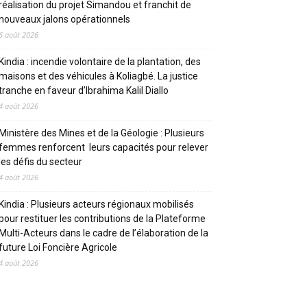
réalisation du projet Simandou et franchit de
nouveaux jalons opérationnels
6 août 2026
Kindia : incendie volontaire de la plantation, des
maisons et des véhicules à Koliagbé. La justice
tranche en faveur d’Ibrahima Kalil Diallo
4 août 2026
Ministère des Mines et de la Géologie : Plusieurs
femmes renforcent leurs capacités pour relever
les défis du secteur
4 août 2026
Kindia : Plusieurs acteurs régionaux mobilisés
pour restituer les contributions de la Plateforme
Multi-Acteurs dans le cadre de l’élaboration de la
future Loi Foncière Agricole
4 août 2026