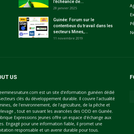
l’échéance de...
Ag
28 janvier 2025
Ex
Guinée: Forum sur le
P
contentieux du travail dans les
secteurs Mines,...
N
11 novembre 2019
OUT US
F
eeminesnature.com est un site d'information guinéen dédié
secteurs clés du développement durable. Il couvre l'actualité
mines, de l'environnement, de l'agriculture, de la pêche et
'élevage , tout en suivant les avancées des ODD en Guinée.
ubrique Expressions Jeunes offre un espace d'échange aux
es. Engagé pour une information fiable, il promet une
oitation responsable et un avenir durable pour tous.