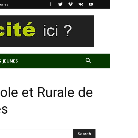
eunes
S JEUNES
ole et Rurale de
és