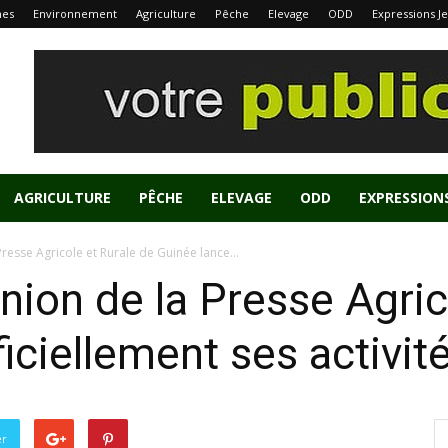
nes
Environnement
Agriculture
Pêche
Elevage
ODD
Expressions J
AGRICULTURE
PÊCHE
ELEVAGE
ODD
EXPRESSION
 Presse Agricole et Rurale de Guinée lance...
Union de la Presse Agric
iciellement ses activit
er