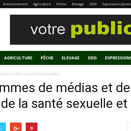
Environnement
Agriculture
Pêche
Elevage
ODD
Expressions Jeune
AGRICULTURE
PÊCHE
ELEVAGE
ODD
EXPRESSION
as et de la société civile outillés...
mmes de médias et de l
t de la santé sexuelle e
er