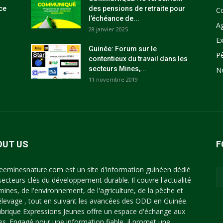
ce
des pensions de retraite pour
C
l’échéance de...
Ag
28 janvier 2025
Ex
Guinée: Forum sur le
P
contentieux du travail dans les
secteurs Mines,...
N
11 novembre 2019
OUT US
F
eeminesnature.com est un site d'information guinéen dédié
secteurs clés du développement durable. Il couvre l'actualité
mines, de l'environnement, de l'agriculture, de la pêche et
'élevage , tout en suivant les avancées des ODD en Guinée.
ubrique Expressions Jeunes offre un espace d'échange aux
es. Engagé pour une information fiable, il promet une