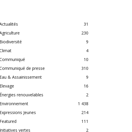
CATEGORIES
Actualités
31
Agriculture
230
Biodiversité
9
Climat
4
Communiqué
10
Communiqué de presse
310
Eau & Assainissement
9
Elevage
16
Énergies renouvelables
2
Environnement
1 438
Expressions Jeunes
214
Featured
111
Initiatives vertes
2