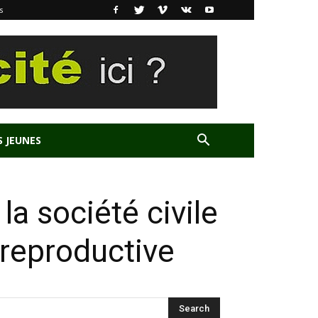
s
S JEUNES
a société civile
t reproductive