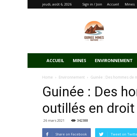
jeudi, août 6, 2026
Sign in / Join
Accueil
Mines
ACCUEIL
MINES
ENVIRONNEMENT
Home
Environnement
Guinée : Des hommes de médi
Guinée : Des ho
outillés en droi
26 mars 2021
342388
Share on Facebook
Tweet on Twitt