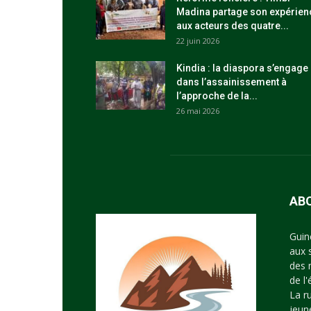
Madina partage son expérien
aux acteurs des quatre...
22 juin 2026
Kindia : la diaspora s’engage
dans l’assainissement à
l’approche de la...
26 mai 2026
AB
Guin
aux 
des 
de l
La r
jeun