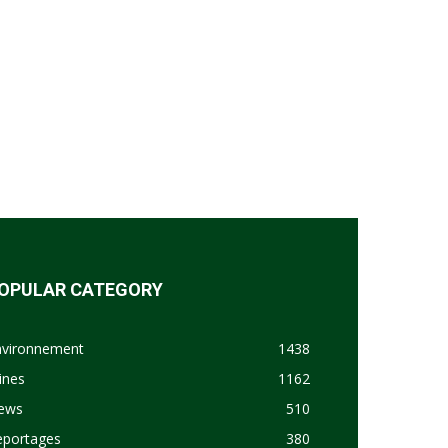
OPULAR CATEGORY
nvironnement
1438
ines
1162
ews
510
eportages
380