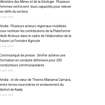
Ministère des Mines et de la Géologie : Plusieurs
femmes renforcent leurs capacités pour relever
les défis du secteur
4 août 2026
Kindia : Plusieurs acteurs régionaux mobilisés
pour restituer les contributions de la Plateforme
Multi-Acteurs dans le cadre de l’élaboration de la
future Loi Foncière Agricole
4 août 2026
Communiqué de presse : SimFer achève une
formation en conduite défensive pour 200
conducteurs communautaires
3 août 2026
Kindia : cri de cœur de Thierno Mariama Camara,
entre terres nourricières et enclavement du
district de Kaaly
3 août 2026