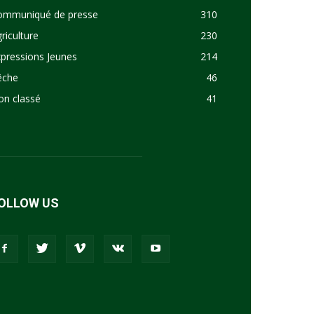
ommuniqué de presse
310
riculture
230
pressions Jeunes
214
êche
46
on classé
41
OLLOW US