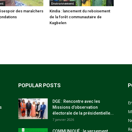
ent
Environnement
 désespoir des maraîchers
Kindia : lancement du reboisement
nondations
de la forêt communautaire de
Kagbelen
POPULAR POSTS
P
DGE : Rencontre avec les
E
s
Missions d’observation
M
électorale de la présidentielle...
7 janvier 2026
N
R
COMMUNIQUÉ : le versement