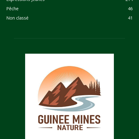
Pêche
46
Non classé
41