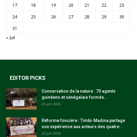
17
18
19
20
21
22
23
24
25
26
27
28
29
30
31
« Juil
EDITOR PICKS
Conservation de la nature : 70 agents
guinéens et sénégalais formés...
25 juin 2026
Réforme foncière : Timbi-Madina partage
son expérience aux acteurs des quatre...
22 juin 2026