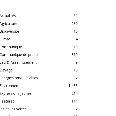
CATEGORIES
Actualités
31
Agriculture
230
Biodiversité
10
Climat
4
Communiqué
10
Communiqué de presse
310
Eau & Assainissement
9
Elevage
16
Énergies renouvelables
2
Environnement
1 438
Expressions Jeunes
214
Featured
111
Initiatives vertes
2