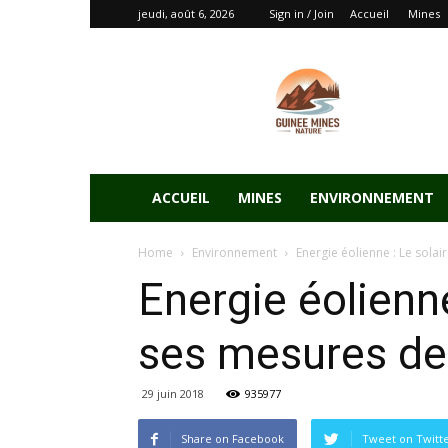
jeudi, août 6, 2026
Sign in / Join
Accueil
Mines
ACCUEIL
MINES
ENVIRONNEMENT
Home
Environnement
Energie éolienne : Le sola
Energie éolienne
ses mesures de 
29 juin 2018
935977
Share on Facebook
Tweet on Twitt