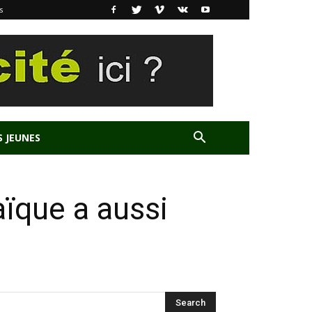
s
S JEUNES
aïque a aussi