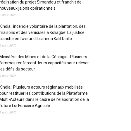
réalisation du projet Simandou et franchit de
nouveaux jalons opérationnels
6 août 2026
Kindia : incendie volontaire de la plantation, des
maisons et des véhicules à Koliagbé. La justice
tranche en faveur d’Ibrahima Kalil Diallo
4 août 2026
Ministère des Mines et de la Géologie : Plusieurs
femmes renforcent leurs capacités pour relever
les défis du secteur
4 août 2026
Kindia : Plusieurs acteurs régionaux mobilisés
pour restituer les contributions de la Plateforme
Multi-Acteurs dans le cadre de l’élaboration de la
future Loi Foncière Agricole
4 août 2026