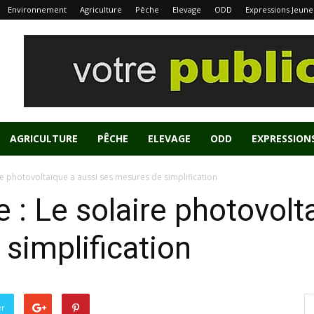
Environnement
Agriculture
Pêche
Elevage
ODD
Expressions Jeune
AGRICULTURE
PÊCHE
ELEVAGE
ODD
EXPRESSION
ire photovoltaïque a aussi ses mesures de simplification
 : Le solaire photovolt
simplification
er