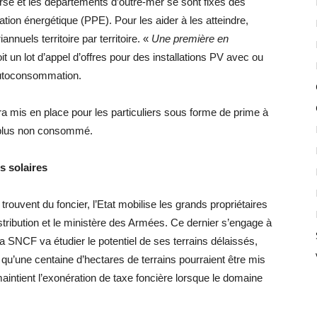
rse et les départements d’outre-mer se sont fixés des
tion énergétique (PPE). Pour les aider à les atteindre,
annuels territoire par territoire. «
Une première en
it un lot d’appel d’offres pour des installations PV avec ou
’autoconsommation.
a mis en place pour les particuliers sous forme de prime à
surplus non consommé.
s solaires
trouvent du foncier, l’Etat mobilise les grands propriétaires
stribution et le ministère des Armées. Ce dernier s’engage à
La SNCF va étudier le potentiel de ses terrains délaissés,
e qu’une centaine d’hectares de terrains pourraient être mis
 maintient l’exonération de taxe foncière lorsque le domaine