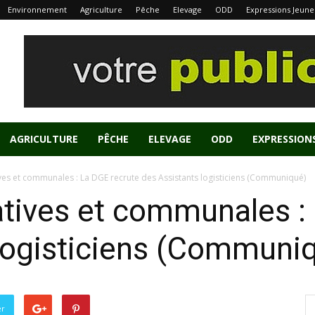
Environnement
Agriculture
Pêche
Elevage
ODD
Expressions Jeune
AGRICULTURE
PÊCHE
ELEVAGE
ODD
EXPRESSION
tives et communales : La DGE recrute des Assistants logisticiens (Communiqué)
latives et communales :
logisticiens (Communi
er