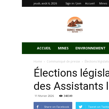
jeudi, août 6, 2026
Sign in / Join
Accueil
Mines
ACCUEIL
MINES
ENVIRONNEMENT
Home
Communiqué de presse
Élections législa
Élections légis
des Assistants 
11 février 2026
348349
Share on Facebook
Tweet on Twitt