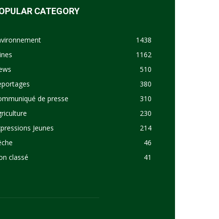
OPULAR CATEGORY
nvironnement
1438
ines
1162
ews
510
eportages
380
ommuniqué de presse
310
riculture
230
pressions Jeunes
214
êche
46
on classé
41