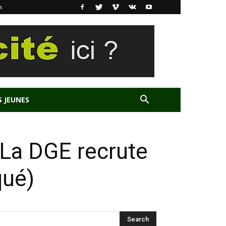
s
S JEUNES
 La DGE recrute
qué)