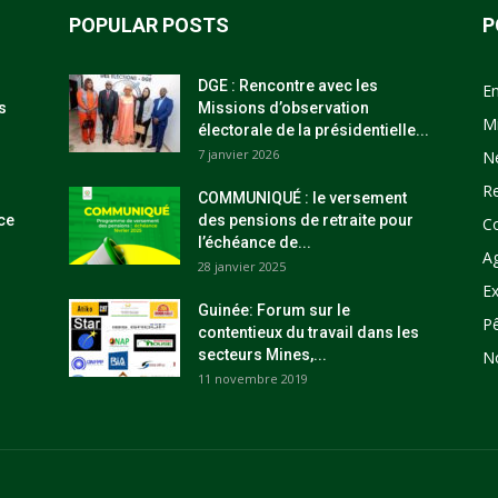
POPULAR POSTS
P
DGE : Rencontre avec les
E
s
Missions d’observation
M
électorale de la présidentielle...
7 janvier 2026
N
R
COMMUNIQUÉ : le versement
ce
des pensions de retraite pour
C
l’échéance de...
Ag
28 janvier 2025
Ex
Guinée: Forum sur le
P
contentieux du travail dans les
secteurs Mines,...
N
11 novembre 2019