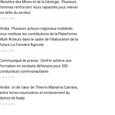
Ministère des Mines et de la Géologie : Plusieurs
femmes renforcent leurs capacités pour relever
les défis du secteur
4 août 2026
Kindia : Plusieurs acteurs régionaux mobilisés
pour restituer les contributions de la Plateforme
Multi-Acteurs dans le cadre de l’élaboration de la
future Loi Foncière Agricole
4 août 2026
Communiqué de presse : SimFer achève une
formation en conduite défensive pour 200
conducteurs communautaires
3 août 2026
Kindia : cri de cœur de Thierno Mariama Camara,
entre terres nourricières et enclavement du
district de Kaaly
3 août 2026