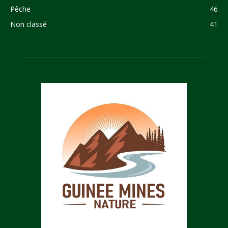
Pêche
46
Non classé
41