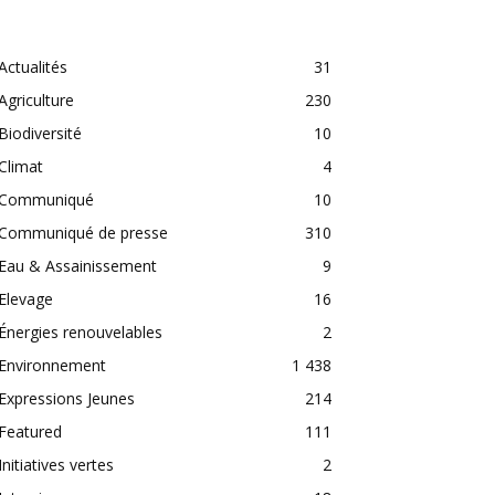
CATEGORIES
Actualités
31
Agriculture
230
Biodiversité
10
Climat
4
Communiqué
10
Communiqué de presse
310
Eau & Assainissement
9
Elevage
16
Énergies renouvelables
2
Environnement
1 438
Expressions Jeunes
214
Featured
111
Initiatives vertes
2