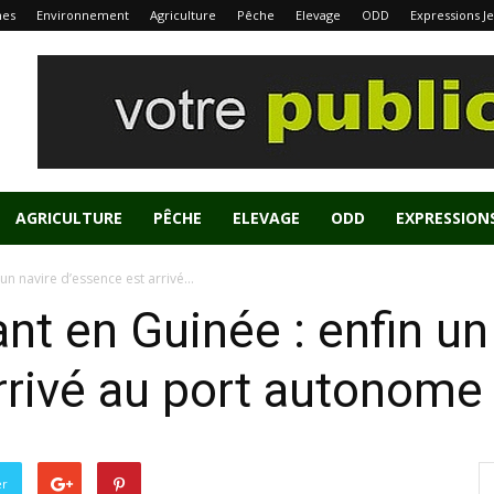
nes
Environnement
Agriculture
Pêche
Elevage
ODD
Expressions J
AGRICULTURE
PÊCHE
ELEVAGE
ODD
EXPRESSION
un navire d’essence est arrivé...
nt en Guinée : enfin un
rrivé au port autonome
er