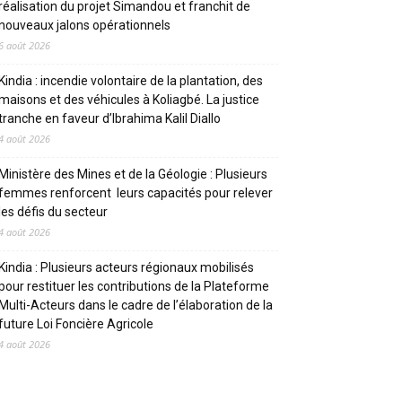
réalisation du projet Simandou et franchit de
nouveaux jalons opérationnels
6 août 2026
Kindia : incendie volontaire de la plantation, des
maisons et des véhicules à Koliagbé. La justice
tranche en faveur d’Ibrahima Kalil Diallo
4 août 2026
Ministère des Mines et de la Géologie : Plusieurs
femmes renforcent leurs capacités pour relever
les défis du secteur
4 août 2026
Kindia : Plusieurs acteurs régionaux mobilisés
pour restituer les contributions de la Plateforme
Multi-Acteurs dans le cadre de l’élaboration de la
future Loi Foncière Agricole
4 août 2026