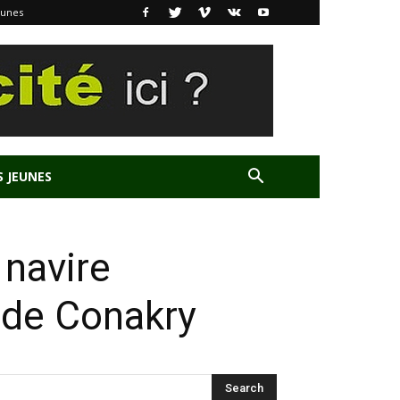
eunes
S JEUNES
 navire
 de Conakry