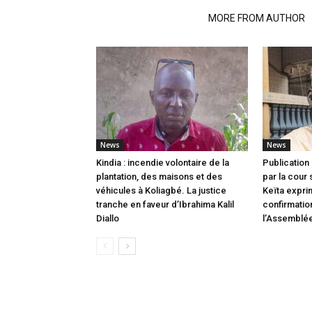
RELATED ARTICLES
MORE FROM AUTHOR
News
News
Kindia : incendie volontaire de la
Publication 
plantation, des maisons et des
par la cour
véhicules à Koliagbé. La justice
Keïta expri
tranche en faveur d’Ibrahima Kalil
confirmatio
Diallo
l’Assemblée