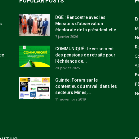
POPULAR POSTS
P
DGE : Rencontre avec les
E
s
Missions d’observation
M
électorale de la présidentielle...
7 janvier 2026
N
R
COMMUNIQUÉ : le versement
ce
des pensions de retraite pour
C
l’échéance de...
Ag
28 janvier 2025
Ex
Guinée: Forum sur le
P
contentieux du travail dans les
secteurs Mines,...
N
11 novembre 2019