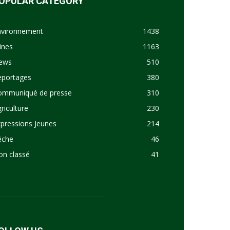
OPULAR CATEGORY
nvironnement
1438
ines
1163
ews
510
eportages
380
ommuniqué de presse
310
riculture
230
pressions Jeunes
214
êche
46
on classé
41