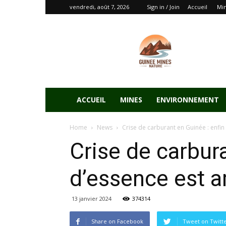
vendredi, août 7, 2026
Sign in / Join
Accueil
Mi
ACCUEIL
MINES
ENVIRONNEMENT
Home
News
Crise de carburant en Guinée : enfin 
Crise de carbura
d’essence est a
13 janvier 2024
374314
Share on Facebook
Tweet on Twitt