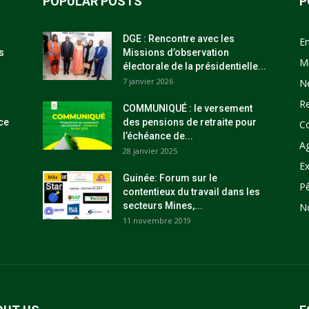
POPULAR POSTS
P
DGE : Rencontre avec les
E
s
Missions d’observation
M
électorale de la présidentielle...
7 janvier 2026
N
R
COMMUNIQUÉ : le versement
ce
des pensions de retraite pour
C
l’échéance de...
Ag
28 janvier 2025
Ex
Guinée: Forum sur le
P
contentieux du travail dans les
secteurs Mines,...
N
11 novembre 2019