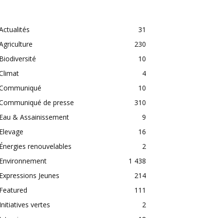
CATEGORIES
Actualités
31
Agriculture
230
Biodiversité
10
Climat
4
Communiqué
10
Communiqué de presse
310
Eau & Assainissement
9
Elevage
16
Énergies renouvelables
2
Environnement
1 438
Expressions Jeunes
214
Featured
111
Initiatives vertes
2