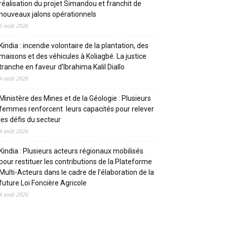
réalisation du projet Simandou et franchit de
nouveaux jalons opérationnels
6 août 2026
Kindia : incendie volontaire de la plantation, des
maisons et des véhicules à Koliagbé. La justice
tranche en faveur d’Ibrahima Kalil Diallo
4 août 2026
Ministère des Mines et de la Géologie : Plusieurs
femmes renforcent leurs capacités pour relever
les défis du secteur
4 août 2026
Kindia : Plusieurs acteurs régionaux mobilisés
pour restituer les contributions de la Plateforme
Multi-Acteurs dans le cadre de l’élaboration de la
future Loi Foncière Agricole
4 août 2026