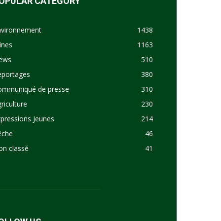
OPULAR CATEGORY
nvironnement
1438
ines
1163
ews
510
eportages
380
ommuniqué de presse
310
riculture
230
pressions Jeunes
214
êche
46
on classé
41