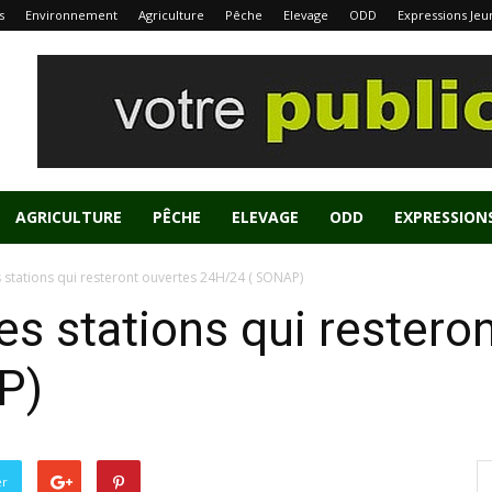
s
Environnement
Agriculture
Pêche
Elevage
ODD
Expressions Jeu
AGRICULTURE
PÊCHE
ELEVAGE
ODD
EXPRESSION
es stations qui resteront ouvertes 24H/24 ( SONAP)
les stations qui restero
P)
er