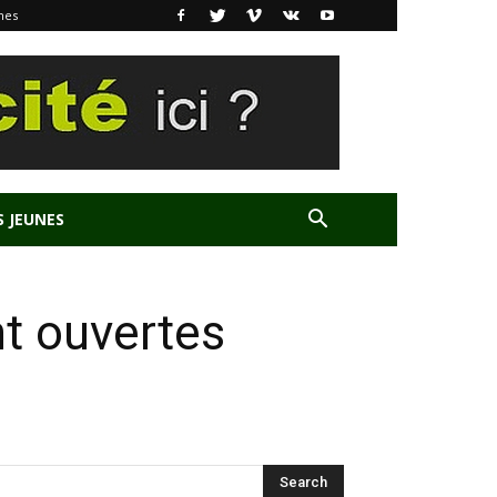
nes
S JEUNES
nt ouvertes