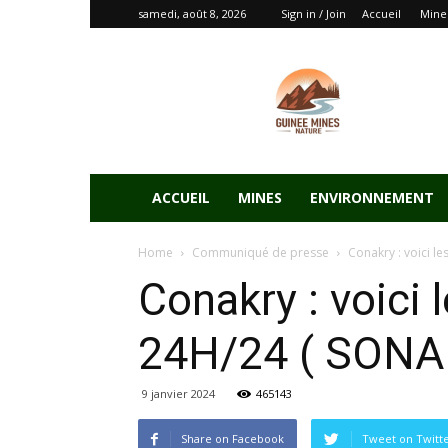
samedi, août 8, 2026
Sign in / Join
Accueil
Mine
ACCUEIL
MINES
ENVIRONNEMENT
Home
Communiqué de presse
Conakry : voici l
Conakry : voici 
24H/24 ( SONA
9 janvier 2024
465143
Share on Facebook
Tweet on Twitt