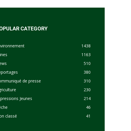
OPULAR CATEGORY
nvironnement
1438
ines
1163
ews
510
eportages
380
ommuniqué de presse
310
riculture
230
pressions Jeunes
214
êche
46
on classé
41