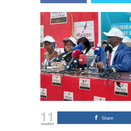
11
Share
SHARES