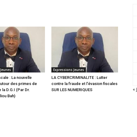
 Jeunes
Expressions Jeunes
scale : La nouvelle
LA CYBERCRIMINALITE : Lutter
utour des primes de
contre la fraude et l’évasion fiscales
« 
 la D.G.I (Par Dr.
SUR LES NUMERIQUES
iou Bah)