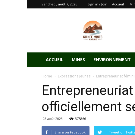
vendredi, août 7, 2026
Sign in / Join
Accueil
Mi
ACCUEIL
MINES
ENVIRONNEMENT
Home
Expressions Jeunes
Entrepreneuriat féminin
Entrepreneuriat
officiellement s
28 août 2023
375866
Share on Facebook
Tweet on Twitt