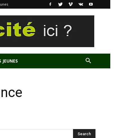
eunes
S JEUNES
ance