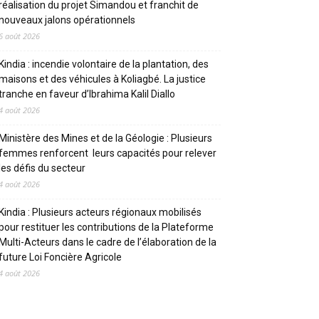
réalisation du projet Simandou et franchit de
nouveaux jalons opérationnels
6 août 2026
Kindia : incendie volontaire de la plantation, des
maisons et des véhicules à Koliagbé. La justice
tranche en faveur d’Ibrahima Kalil Diallo
4 août 2026
Ministère des Mines et de la Géologie : Plusieurs
femmes renforcent leurs capacités pour relever
les défis du secteur
4 août 2026
Kindia : Plusieurs acteurs régionaux mobilisés
pour restituer les contributions de la Plateforme
Multi-Acteurs dans le cadre de l’élaboration de la
future Loi Foncière Agricole
4 août 2026