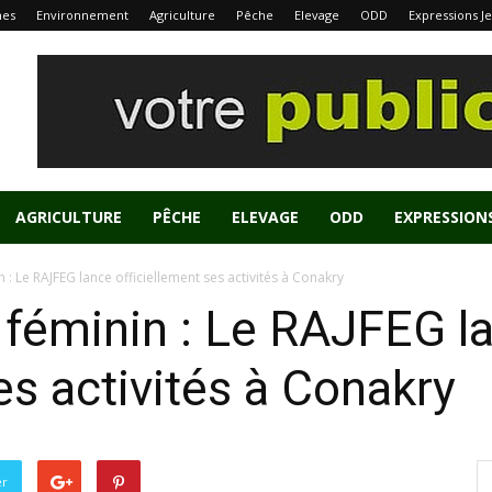
nes
Environnement
Agriculture
Pêche
Elevage
ODD
Expressions J
AGRICULTURE
PÊCHE
ELEVAGE
ODD
EXPRESSION
 : Le RAJFEG lance officiellement ses activités à Conakry
 féminin : Le RAJFEG l
es activités à Conakry
er