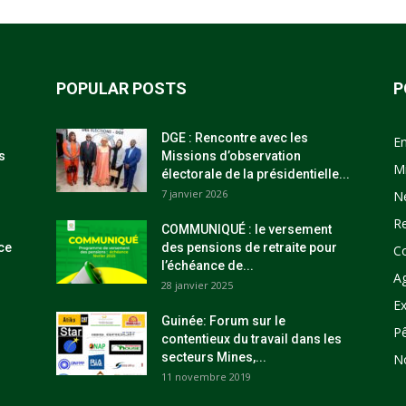
POPULAR POSTS
P
DGE : Rencontre avec les
E
s
Missions d’observation
M
électorale de la présidentielle...
7 janvier 2026
N
R
COMMUNIQUÉ : le versement
ce
des pensions de retraite pour
C
l’échéance de...
Ag
28 janvier 2025
Ex
Guinée: Forum sur le
P
contentieux du travail dans les
secteurs Mines,...
N
11 novembre 2019