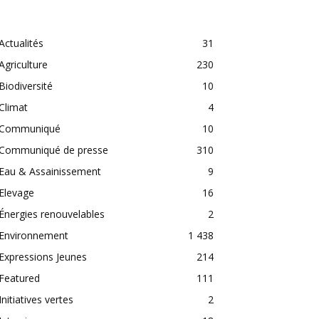
CATEGORIES
Actualités
31
Agriculture
230
Biodiversité
10
Climat
4
Communiqué
10
Communiqué de presse
310
Eau & Assainissement
9
Elevage
16
Énergies renouvelables
2
Environnement
1 438
Expressions Jeunes
214
Featured
111
Initiatives vertes
2