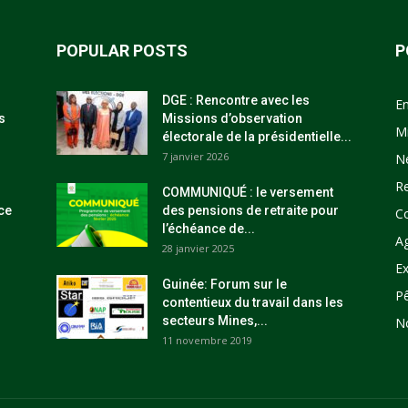
POPULAR POSTS
P
DGE : Rencontre avec les
E
s
Missions d’observation
M
électorale de la présidentielle...
7 janvier 2026
N
R
COMMUNIQUÉ : le versement
ce
des pensions de retraite pour
C
l’échéance de...
Ag
28 janvier 2025
Ex
Guinée: Forum sur le
P
contentieux du travail dans les
secteurs Mines,...
N
11 novembre 2019