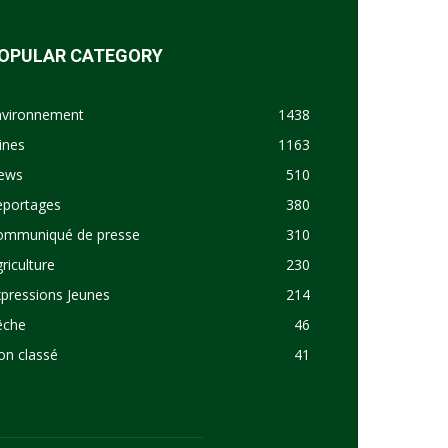
OPULAR CATEGORY
nvironnement
1438
ines
1163
ews
510
eportages
380
ommuniqué de presse
310
riculture
230
pressions Jeunes
214
êche
46
on classé
41