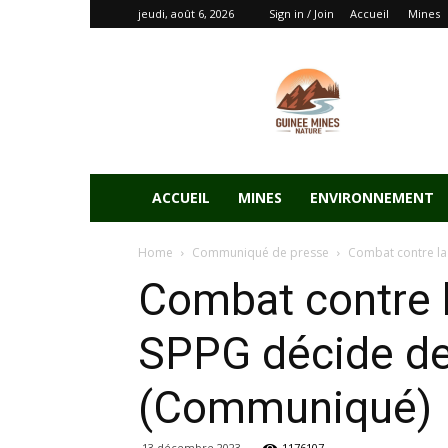
jeudi, août 6, 2026
Sign in / Join
Accueil
Mines
ACCUEIL
MINES
ENVIRONNEMENT
Home
Communiqué de presse
Combat contre la 
Combat contre la
SPPG décide de
(Communiqué)
13 décembre 2023
1176107