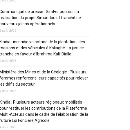
6 août 2026
Communiqué de presse : SimFer poursuit la
réalisation du projet Simandou et franchit de
nouveaux jalons opérationnels
6 août 2026
Kindia : incendie volontaire de la plantation, des
maisons et des véhicules à Koliagbé. La justice
tranche en faveur d’Ibrahima Kalil Diallo
4 août 2026
Ministère des Mines et de la Géologie : Plusieurs
femmes renforcent leurs capacités pour relever
les défis du secteur
4 août 2026
Kindia : Plusieurs acteurs régionaux mobilisés
pour restituer les contributions de la Plateforme
Multi-Acteurs dans le cadre de l’élaboration de la
future Loi Foncière Agricole
4 août 2026