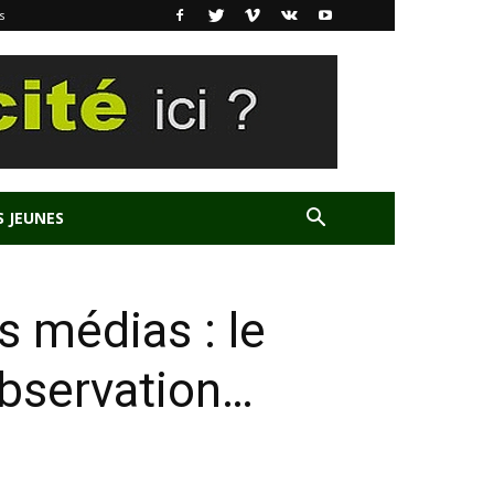
s
S JEUNES
s médias : le
bservation…