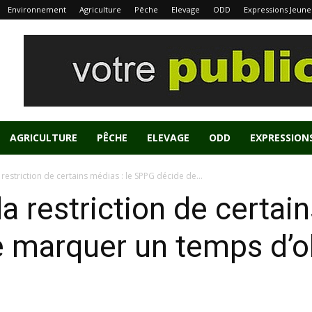
Environnement
Agriculture
Pêche
Elevage
ODD
Expressions Jeune
AGRICULTURE
PÊCHE
ELEVAGE
ODD
EXPRESSION
restriction de certains médias : le SPPG décide de...
 restriction de certain
 marquer un temps d’o