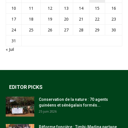
10
11
12
13
14
15
16
17
18
19
20
21
22
23
24
25
26
27
28
29
30
31
« Juil
EDITOR PICKS
Conservation de la nature : 70 agents
guinéens et sénégalais formés...
25 juin 2026
Réforme foncière : Timbi-Madina partage