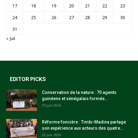
17
18
19
20
21
22
23
24
25
26
27
28
29
30
31
« Juil
EDITOR PICKS
Conservation de la nature : 70 agents
guinéens et sénégalais formés...
25 juin 2026
Réforme foncière : Timbi-Madina partage
son expérience aux acteurs des quatre...
22 juin 2026