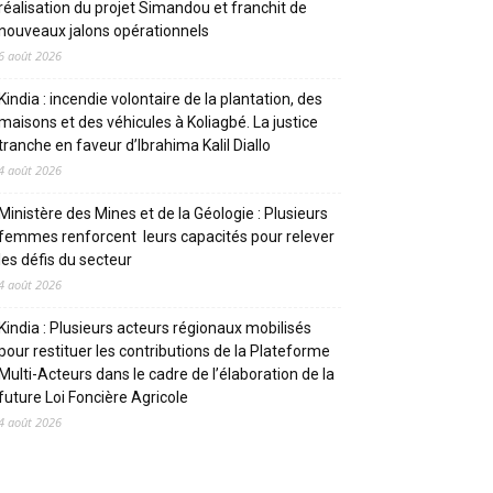
réalisation du projet Simandou et franchit de
nouveaux jalons opérationnels
6 août 2026
Kindia : incendie volontaire de la plantation, des
maisons et des véhicules à Koliagbé. La justice
tranche en faveur d’Ibrahima Kalil Diallo
4 août 2026
Ministère des Mines et de la Géologie : Plusieurs
femmes renforcent leurs capacités pour relever
les défis du secteur
4 août 2026
Kindia : Plusieurs acteurs régionaux mobilisés
pour restituer les contributions de la Plateforme
Multi-Acteurs dans le cadre de l’élaboration de la
future Loi Foncière Agricole
4 août 2026