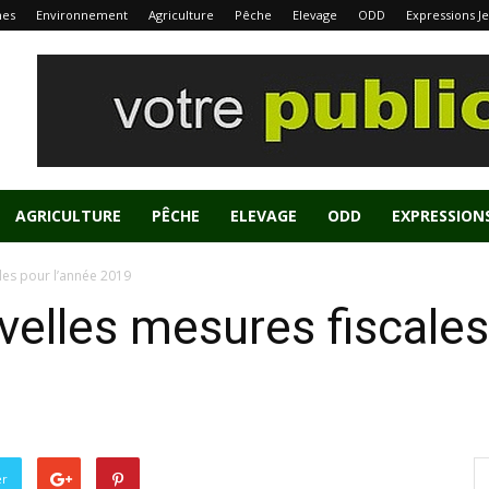
nes
Environnement
Agriculture
Pêche
Elevage
ODD
Expressions J
AGRICULTURE
PÊCHE
ELEVAGE
ODD
EXPRESSION
les pour l’année 2019
velles mesures fiscales
er