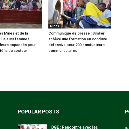
Mines
es Mines et de la
Communiqué de presse : SimFer
Plusieurs femmes
achève une formation en conduite
leurs capacités pour
défensive pour 200 conducteurs
défis du secteur
communautaires
POPULAR POSTS
P
DGE : Rencontre avec les
E