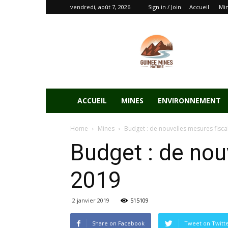
vendredi, août 7, 2026
Sign in / Join
Accueil
Mi
ACCUEIL
MINES
ENVIRONNEMENT
Home
Mines
Budget : de nouvelles mesures fisca
Budget : de nou
2019
2 janvier 2019
515109
Share on Facebook
Tweet on Twitt