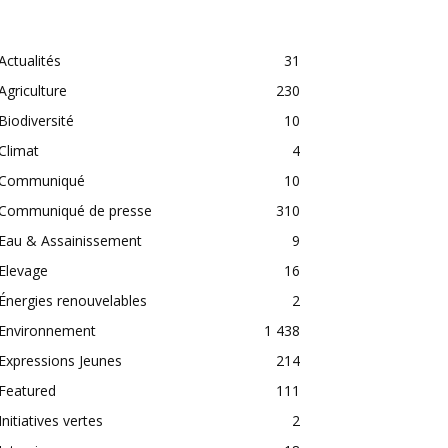
CATEGORIES
Actualités
31
Agriculture
230
Biodiversité
10
Climat
4
Communiqué
10
Communiqué de presse
310
Eau & Assainissement
9
Elevage
16
Énergies renouvelables
2
Environnement
1 438
Expressions Jeunes
214
Featured
111
Initiatives vertes
2