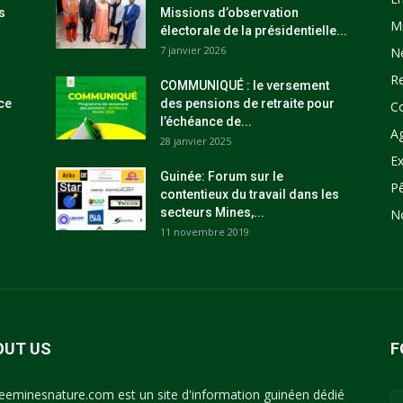
s
Missions d’observation
M
électorale de la présidentielle...
7 janvier 2026
N
R
COMMUNIQUÉ : le versement
ce
des pensions de retraite pour
C
l’échéance de...
Ag
28 janvier 2025
Ex
Guinée: Forum sur le
P
contentieux du travail dans les
secteurs Mines,...
N
11 novembre 2019
OUT US
F
eeminesnature.com est un site d'information guinéen dédié