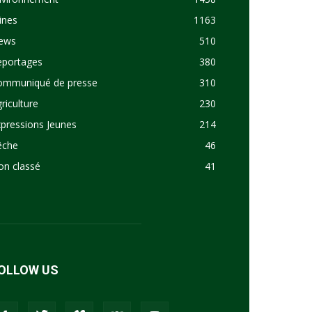
ines
1163
ews
510
eportages
380
ommuniqué de presse
310
riculture
230
pressions Jeunes
214
êche
46
on classé
41
OLLOW US