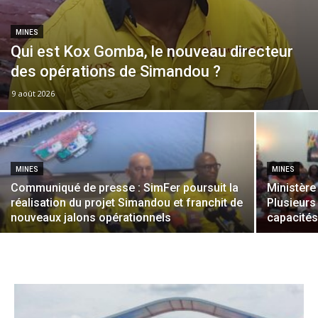
MINES
Qui est Kox Gomba, le nouveau directeur
des opérations de Simandou ?
9 août 2026
MINES
MINES
Communiqué de presse : SimFer poursuit la
Ministère
réalisation du projet Simandou et franchit de
Plusieur
nouveaux jalons opérationnels
capacités