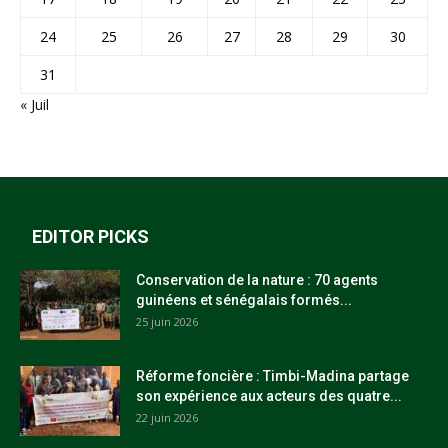
24
25
26
27
28
29
30
31
« Juil
EDITOR PICKS
Conservation de la nature : 70 agents
guinéens et sénégalais formés...
25 juin 2026
Réforme foncière : Timbi-Madina partage
son expérience aux acteurs des quatre...
22 juin 2026