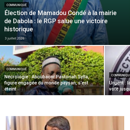
COMMUNIQUÉ
Élection de Mamadou Condé à la mairie
de Dabola : le RGP salue une victoire
historique
3 juillet 2026
COMMUNIQUÉ
COMMUNIQU
Nécrologie : Aboubacar Pastoriah Sylla,
figure engagée du monde paysan, s’est
Urgent : 
éteint
vote jusq