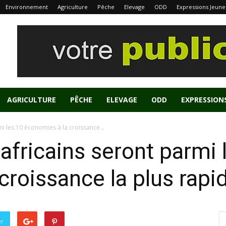
Environnement
Agriculture
Pêche
Elevage
ODD
Expressions Jeune
AGRICULTURE
PÊCHE
ELEVAGE
ODD
EXPRESSION
i les 10 économies à la croissance...
africains seront parmi 
croissance la plus rapi
er