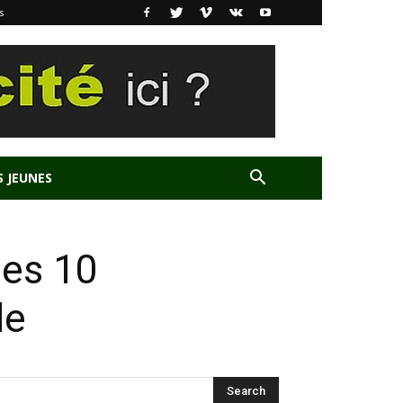
s
S JEUNES
les 10
de