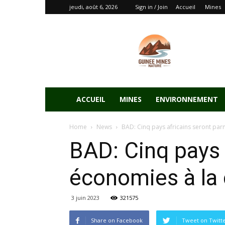
jeudi, août 6, 2026
Sign in / Join
Accueil
Mines
ACCUEIL
MINES
ENVIRONNEMENT
Home
News
BAD: Cinq pays africains seront parm
BAD: Cinq pays 
économies à la 
3 juin 2023
321575
Share on Facebook
Tweet on Twitt