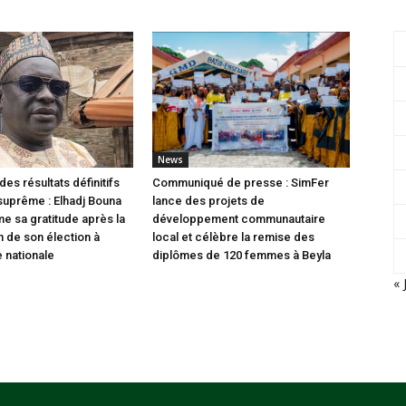
News
des résultats définitifs
Communiqué de presse : SimFer
 suprême : Elhadj Bouna
lance des projets de
me sa gratitude après la
développement communautaire
n de son élection à
local et célèbre la remise des
 nationale
diplômes de 120 femmes à Beyla
« 