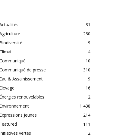
CATEGORIES
Actualités
31
Agriculture
230
Biodiversité
9
Climat
4
Communiqué
10
Communiqué de presse
310
Eau & Assainissement
9
Elevage
16
Énergies renouvelables
2
Environnement
1 438
Expressions Jeunes
214
Featured
111
Initiatives vertes
2