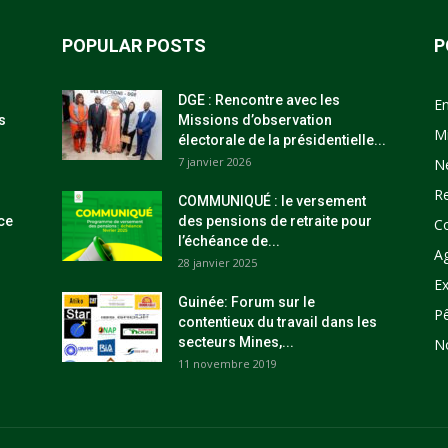
POPULAR POSTS
P
DGE : Rencontre avec les
E
s
Missions d’observation
M
électorale de la présidentielle...
7 janvier 2026
N
R
COMMUNIQUÉ : le versement
ce
des pensions de retraite pour
C
l’échéance de...
Ag
28 janvier 2025
Ex
Guinée: Forum sur le
P
contentieux du travail dans les
secteurs Mines,...
N
11 novembre 2019