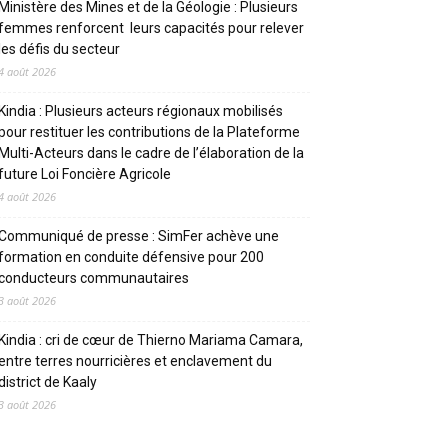
Ministère des Mines et de la Géologie : Plusieurs
femmes renforcent leurs capacités pour relever
les défis du secteur
4 août 2026
Kindia : Plusieurs acteurs régionaux mobilisés
pour restituer les contributions de la Plateforme
Multi-Acteurs dans le cadre de l’élaboration de la
future Loi Foncière Agricole
4 août 2026
Communiqué de presse : SimFer achève une
formation en conduite défensive pour 200
conducteurs communautaires
3 août 2026
Kindia : cri de cœur de Thierno Mariama Camara,
entre terres nourricières et enclavement du
district de Kaaly
3 août 2026