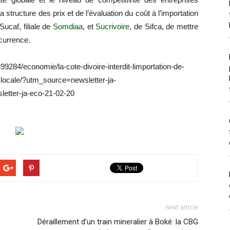
a structure des prix et de l’évaluation du coût à l’importation
Sucaf, filiale de
Somdiaa
, et
Sucrivoire,
de Sifca, de mettre
ncurrence.
899284/economie/la-cote-divoire-interdit-limportation-de-
-locale/?utm_source=newsletter-ja-
tter-ja-eco-21-02-20
Next article
Déraillement d’un train mineralier à Boké: la CBG