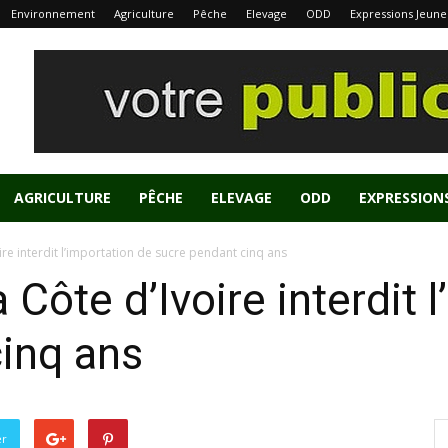
Environnement
Agriculture
Pêche
Elevage
ODD
Expressions Jeune
AGRICULTURE
PÊCHE
ELEVAGE
ODD
EXPRESSION
ire interdit l’importation de sucre pendant cinq ans
 Côte d’Ivoire interdit 
inq ans
er