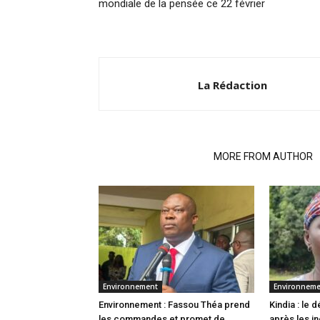
mondiale de la pensée ce 22 février
La Rédaction
RELATED ARTICLES
MORE FROM AUTHOR
Environnement
Environnem
Environnement : Fassou Théa prend
Kindia : le
les commandes et promet de
après les i