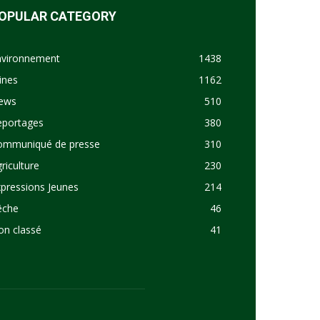
OPULAR CATEGORY
nvironnement
1438
ines
1162
ews
510
eportages
380
ommuniqué de presse
310
riculture
230
pressions Jeunes
214
êche
46
on classé
41