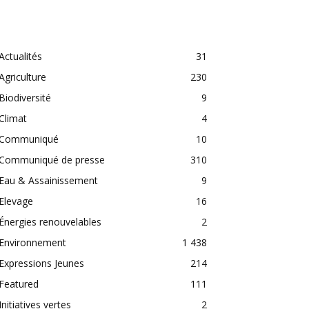
CATEGORIES
Actualités
31
Agriculture
230
Biodiversité
9
Climat
4
Communiqué
10
Communiqué de presse
310
Eau & Assainissement
9
Elevage
16
Énergies renouvelables
2
Environnement
1 438
Expressions Jeunes
214
Featured
111
Initiatives vertes
2