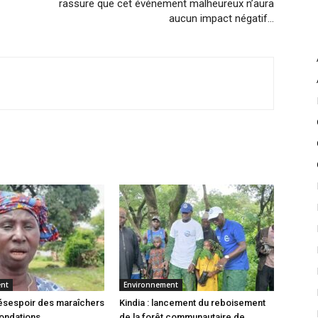
rassure que cet événement malheureux n’aura
aucun impact négatif…
ent
Environnement
 désespoir des maraîchers
Kindia : lancement du reboisement
nondations
de la forêt communautaire de