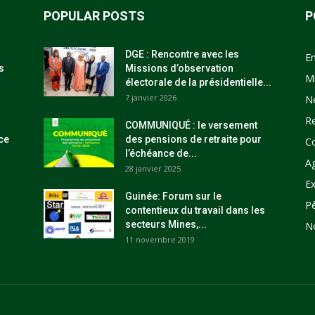
POPULAR POSTS
P
DGE : Rencontre avec les
E
s
Missions d’observation
M
électorale de la présidentielle...
7 janvier 2026
N
R
COMMUNIQUÉ : le versement
ce
des pensions de retraite pour
C
l’échéance de...
Ag
28 janvier 2025
Ex
Guinée: Forum sur le
P
contentieux du travail dans les
secteurs Mines,...
N
11 novembre 2019