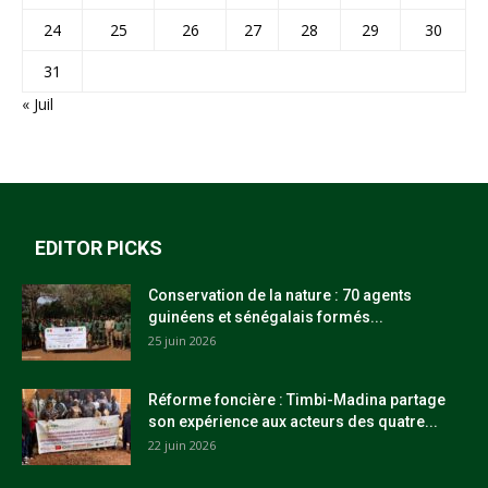
24
25
26
27
28
29
30
31
« Juil
EDITOR PICKS
Conservation de la nature : 70 agents
guinéens et sénégalais formés...
25 juin 2026
Réforme foncière : Timbi-Madina partage
son expérience aux acteurs des quatre...
22 juin 2026