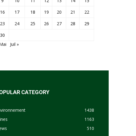
9
10
11
12
13
14
15
16
17
18
19
20
21
22
23
24
25
26
27
28
29
30
Mai
Juil »
OPULAR CATEGORY
nvironnement
1438
ines
1163
ews
510