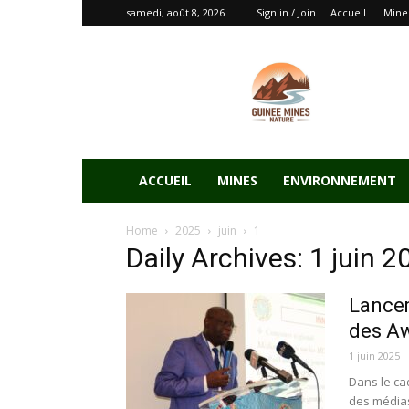
samedi, août 8, 2026
Sign in / Join
Accueil
Mine
ACCUEIL
MINES
ENVIRONNEMENT
Home
2025
juin
1
Daily Archives: 1 juin 2
Lancem
des A
1 juin 2025
Dans le ca
des médias