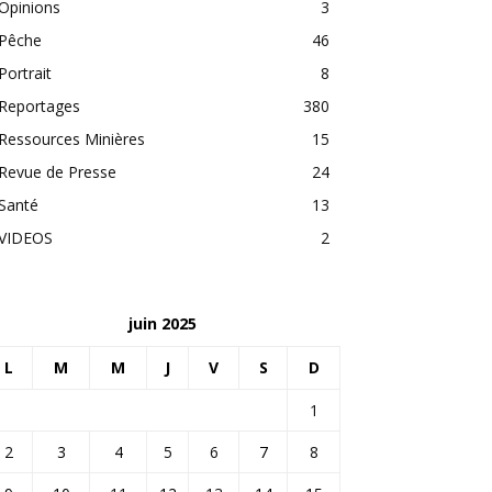
Opinions
3
Pêche
46
Portrait
8
Reportages
380
Ressources Minières
15
Revue de Presse
24
Santé
13
VIDEOS
2
juin 2025
L
M
M
J
V
S
D
1
2
3
4
5
6
7
8