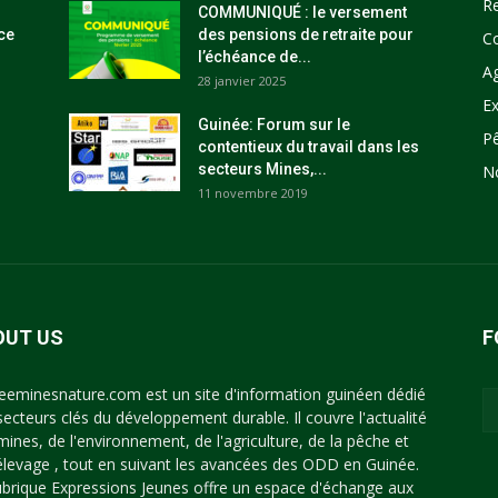
R
COMMUNIQUÉ : le versement
ce
des pensions de retraite pour
C
l’échéance de...
Ag
28 janvier 2025
Ex
Guinée: Forum sur le
P
contentieux du travail dans les
secteurs Mines,...
N
11 novembre 2019
OUT US
F
eeminesnature.com est un site d'information guinéen dédié
secteurs clés du développement durable. Il couvre l'actualité
mines, de l'environnement, de l'agriculture, de la pêche et
'élevage , tout en suivant les avancées des ODD en Guinée.
ubrique Expressions Jeunes offre un espace d'échange aux