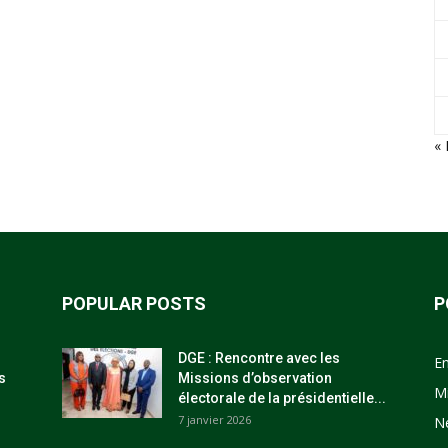
« 
POPULAR POSTS
P
DGE : Rencontre avec les
E
s
Missions d’observation
M
électorale de la présidentielle...
7 janvier 2026
N