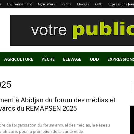
s
Environnement
Agriculture
Pêche
Elevage
ODD
Expressions Jeu
AGRICULTURE
PÊCHE
ELEVAGE
ODD
EXPRESSION
025
ent à Abidjan du forum des médias et
wards du REMAPSEN 2025
dre de l’organisation du forum annuel des médias, le Réseau
 africains pour la promotion de la santé et de