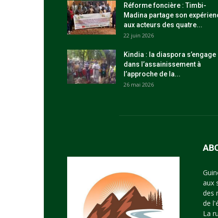
Réforme foncière : Timbi-
Madina partage son expérien
aux acteurs des quatre...
22 juin 2026
Kindia : la diaspora s’engage
dans l’assainissement à
l’approche de la...
26 mai 2026
AB
Guin
aux 
des 
de l
La r