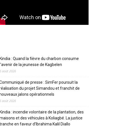
Articles récents
Kindia : Quand la fièvre du charbon consume
l’avenir de la jeunesse de Kagbelen
6 août 2026
Communiqué de presse : SimFer poursuit la
réalisation du projet Simandou et franchit de
nouveaux jalons opérationnels
6 août 2026
Kindia : incendie volontaire de la plantation, des
maisons et des véhicules à Koliagbé. La justice
tranche en faveur d’Ibrahima Kalil Diallo