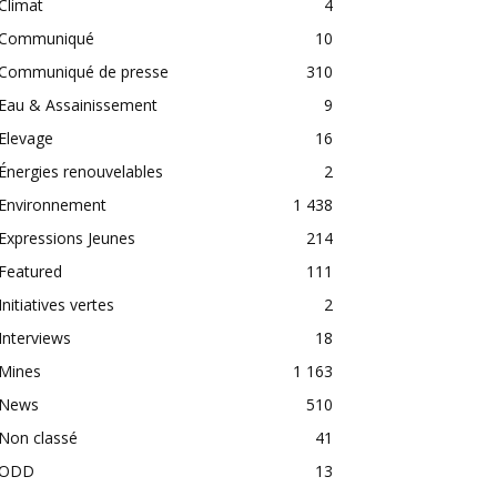
Climat
4
Communiqué
10
Communiqué de presse
310
Eau & Assainissement
9
Elevage
16
Énergies renouvelables
2
Environnement
1 438
Expressions Jeunes
214
Featured
111
Initiatives vertes
2
Interviews
18
Mines
1 163
News
510
Non classé
41
ODD
13