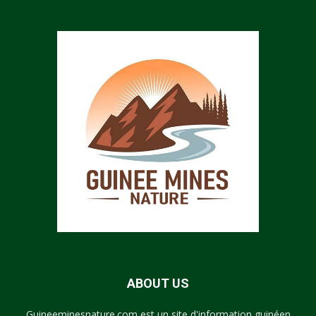
ABOUT US
Guineeminesnature.com est un site d'information guinéen