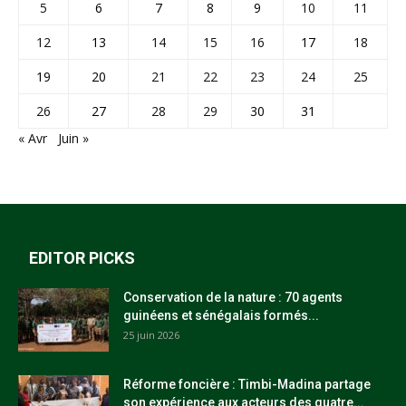
5
6
7
8
9
10
11
12
13
14
15
16
17
18
19
20
21
22
23
24
25
26
27
28
29
30
31
« Avr
Juin »
EDITOR PICKS
Conservation de la nature : 70 agents
guinéens et sénégalais formés...
25 juin 2026
Réforme foncière : Timbi-Madina partage
son expérience aux acteurs des quatre...