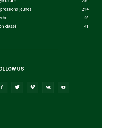
riculture
230
pressions Jeunes
214
êche
46
on classé
41
OLLOW US