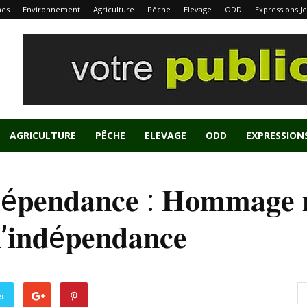
nes
Environnement
Agriculture
Pêche
Elevage
ODD
Expressions J
AGRICULTURE
PÊCHE
ELEVAGE
ODD
EXPRESSION
𝐝é𝐩𝐞𝐧𝐝𝐚𝐧𝐜𝐞 : 𝐇𝐨𝐦𝐦𝐚𝐠𝐞 
’𝐢𝐧𝐝é𝐩𝐞𝐧𝐝𝐚𝐧𝐜𝐞
er