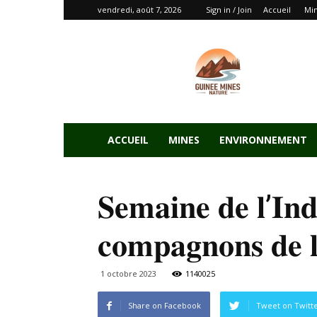
vendredi, août 7, 2026
Sign in / Join
Accueil
Mi
ACCUEIL
MINES
ENVIRONNEMENT
𝐒𝐞𝐦𝐚𝐢𝐧𝐞 𝐝𝐞 𝐥’𝐈
𝐜𝐨𝐦𝐩𝐚𝐠𝐧𝐨𝐧𝐬 𝐝𝐞 
1 octobre 2023
1140025
Share on Facebook
Tweet on Twitt