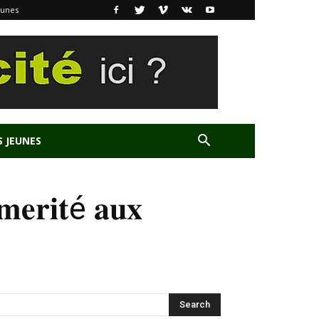
eunes
S JEUNES
𝐦𝐞𝐫𝐢𝐭é 𝐚𝐮𝐱