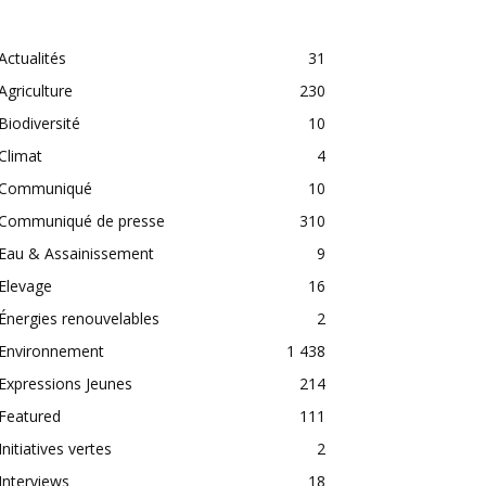
CATEGORIES
Actualités
31
Agriculture
230
Biodiversité
10
Climat
4
Communiqué
10
Communiqué de presse
310
Eau & Assainissement
9
Elevage
16
Énergies renouvelables
2
Environnement
1 438
Expressions Jeunes
214
Featured
111
Initiatives vertes
2
Interviews
18