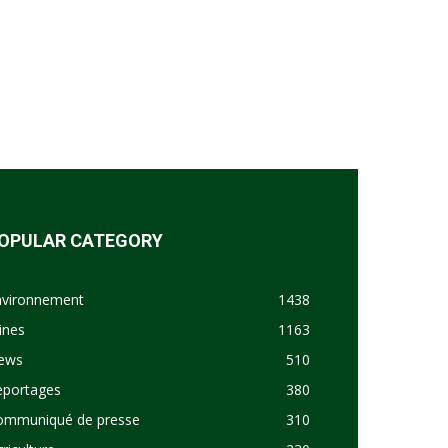
OPULAR CATEGORY
nvironnement
1438
ines
1163
ews
510
eportages
380
ommuniqué de presse
310