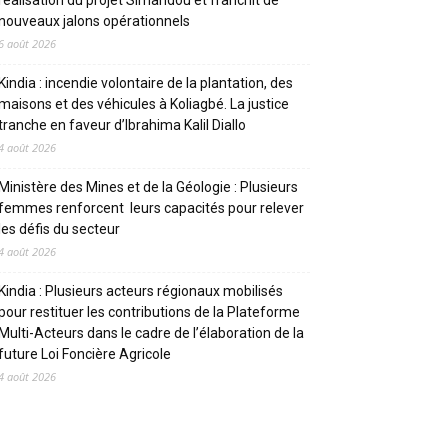
réalisation du projet Simandou et franchit de
nouveaux jalons opérationnels
6 août 2026
Kindia : incendie volontaire de la plantation, des
maisons et des véhicules à Koliagbé. La justice
tranche en faveur d’Ibrahima Kalil Diallo
4 août 2026
Ministère des Mines et de la Géologie : Plusieurs
femmes renforcent leurs capacités pour relever
les défis du secteur
4 août 2026
Kindia : Plusieurs acteurs régionaux mobilisés
pour restituer les contributions de la Plateforme
Multi-Acteurs dans le cadre de l’élaboration de la
future Loi Foncière Agricole
4 août 2026