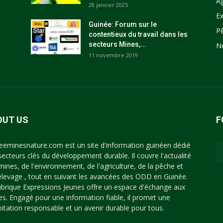
Ag
28 janvier 2025
Ex
Guinée: Forum sur le
P
contentieux du travail dans les
secteurs Mines,...
N
11 novembre 2019
OUT US
F
eeminesnature.com est un site d'information guinéen dédié
secteurs clés du développement durable. Il couvre l'actualité
mines, de l'environnement, de l'agriculture, de la pêche et
'élevage , tout en suivant les avancées des ODD en Guinée.
ubrique Expressions Jeunes offre un espace d'échange aux
es. Engagé pour une information fiable, il promet une
oitation responsable et un avenir durable pour tous.