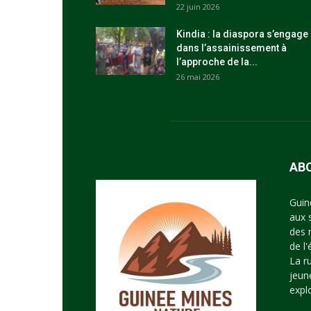
22 juin 2026
Kindia : la diaspora s’engage
dans l’assainissement à
l’approche de la...
26 mai 2026
AB
Guin
aux 
des 
de l
La r
jeun
expl