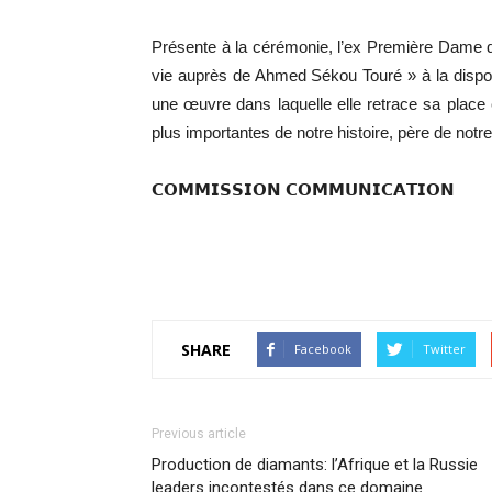
Présente à la cérémonie, l’ex Première Dame d
vie auprès de Ahmed Sékou Touré » à la dispos
une œuvre dans laquelle elle retrace sa place 
plus importantes de notre histoire, père de not
𝗖𝗢𝗠𝗠𝗜𝗦𝗦𝗜𝗢𝗡 𝗖𝗢𝗠𝗠𝗨𝗡𝗜𝗖𝗔𝗧𝗜𝗢𝗡
SHARE
Facebook
Twitter
Previous article
Production de diamants: l’Afrique et la Russie
leaders incontestés dans ce domaine