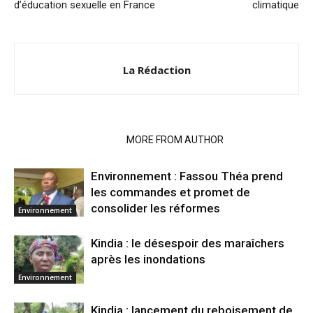
d’éducation sexuelle en France
climatique
La Rédaction
RELATED ARTICLES
MORE FROM AUTHOR
Environnement : Fassou Théa prend
les commandes et promet de
consolider les réformes
Environnement
Kindia : le désespoir des maraîchers
après les inondations
Environnement
Kindia : lancement du reboisement de