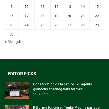
9
10
11
12
13
14
15
16
17
18
19
20
21
22
23
24
25
26
27
28
29
30
« Mai
Juil »
EDITOR PICKS
Conservation de la nature : 70 agents
guinéens et sénégalais formés...
25 juin 2026
Réforme foncière : Timbi-Madina partage