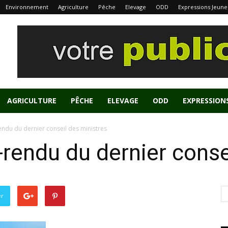
Environnement
Agriculture
Pêche
Elevage
ODD
Expressions Jeune
AGRICULTURE
PÊCHE
ELEVAGE
ODD
EXPRESSION
endu du dernier conseil des ministres
-rendu du dernier conse
er