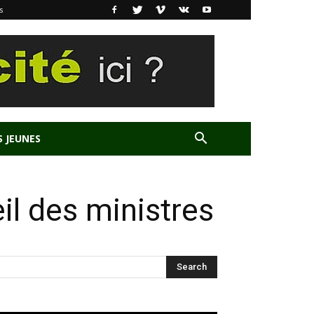
s
S JEUNES
il des ministres