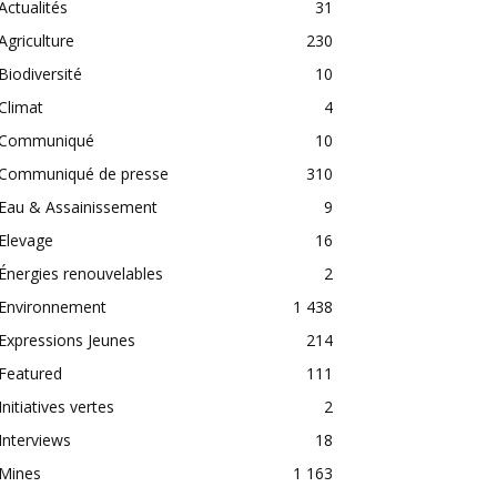
Actualités
31
Agriculture
230
Biodiversité
10
Climat
4
Communiqué
10
Communiqué de presse
310
Eau & Assainissement
9
Elevage
16
Énergies renouvelables
2
Environnement
1 438
Expressions Jeunes
214
Featured
111
Initiatives vertes
2
Interviews
18
Mines
1 163