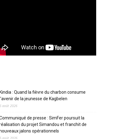
Articles récents
Kindia : Quand la fièvre du charbon consume
l’avenir de la jeunesse de Kagbelen
6 août 2026
Communiqué de presse : SimFer poursuit la
réalisation du projet Simandou et franchit de
nouveaux jalons opérationnels
6 août 2026