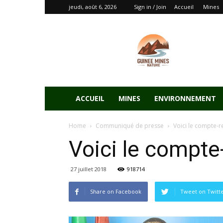
jeudi, août 6, 2026
Sign in / Join
Accueil
Mines
ACCUEIL
MINES
ENVIRONNEMENT
Home
Communiqué de presse
Voici le compte-r
Voici le compte
27 juillet 2018
918714
Share on Facebook
Tweet on Twitt