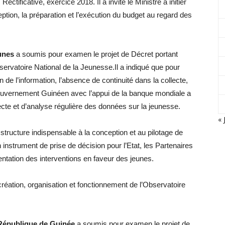
ectificative, exercice 2018. Il a invité le Ministre à initier
ption, la préparation et l’exécution du budget au regard des
eunes
a soumis pour examen le projet de Décret portant
servatoire National de la Jeunesse.Il a indiqué que pour
de l’information, l’absence de continuité dans la collecte,
gouvernement Guinéen avec l’appui de la banque mondiale a
ecte et d’analyse régulière des données sur la jeunesse.
« 
structure indispensable à la conception et au pilotage de
instrument de prise de décision pour l’Etat, les Partenaires
entation des interventions en faveur des jeunes.
création, organisation et fonctionnement de l’Observatoire
 République de Guinée
a soumis pour examen le projet de