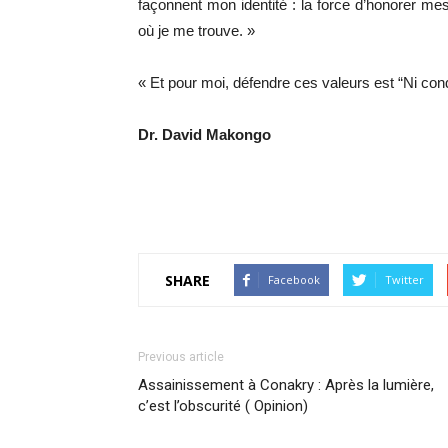
façonnent mon identité : la force d’honorer mes
où je me trouve. »
« Et pour moi, défendre ces valeurs est “Ni cond
Dr. David Makongo
SHARE
Facebook
Twitter
Previous article
Assainissement à Conakry : Après la lumière,
c’est l’obscurité ( Opinion)