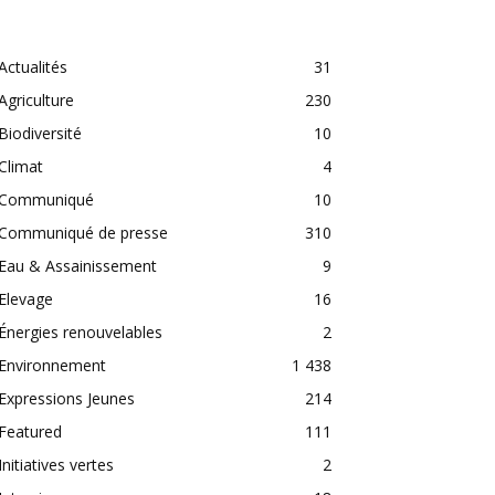
CATEGORIES
Actualités
31
Agriculture
230
Biodiversité
10
Climat
4
Communiqué
10
Communiqué de presse
310
Eau & Assainissement
9
Elevage
16
Énergies renouvelables
2
Environnement
1 438
Expressions Jeunes
214
Featured
111
Initiatives vertes
2