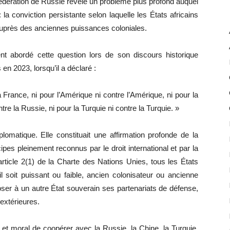
édération de Russie révèle un problème plus profond auquel
la conviction persistante selon laquelle les États africains
 auprès des anciennes puissances coloniales.
 abordé cette question lors de son discours historique
n 2023, lorsqu’il a déclaré :
 France, ni pour l’Amérique ni contre l’Amérique, ni pour la
tre la Russie, ni pour la Turquie ni contre la Turquie. »
plomatique. Elle constituait une affirmation profonde de la
es pleinement reconnus par le droit international et par la
ticle 2(1) de la Charte des Nations Unies, tous les États
 soit puissant ou faible, ancien colonisateur ou ancienne
oser à un autre État souverain ses partenariats de défense,
extérieures.
 et moral de coopérer avec la Russie, la Chine, la Turquie,