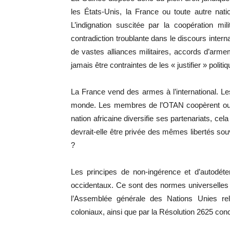
les États-Unis, la France ou toute autre nat
L’indignation suscitée par la coopération mi
contradiction troublante dans le discours inter
de vastes alliances militaires, accords d’arme
jamais être contraintes de les « justifier » polit
La France vend des armes à l’international. Le
monde. Les membres de l’OTAN coopèrent ouver
nation africaine diversifie ses partenariats, c
devrait-elle être privée des mêmes libertés s
?
Les principes de non-ingérence et d’autodéte
occidentaux. Ce sont des normes universelles 
l’Assemblée générale des Nations Unies rel
coloniaux, ainsi que par la Résolution 2625 conc