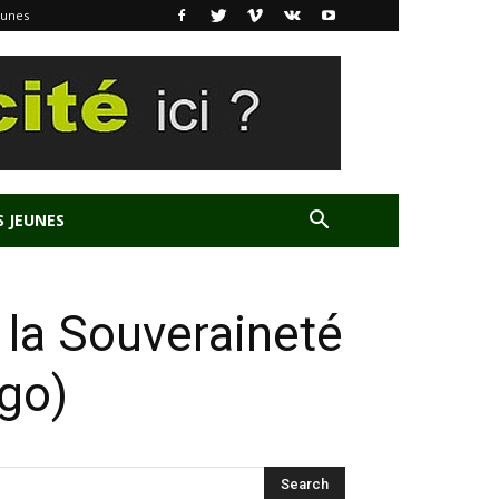
eunes
S JEUNES
, la Souveraineté
ngo)