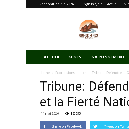
vendredi, août 7, 2026
Sign in / Join
Accueil
Mi
ACCUEIL
MINES
ENVIRONNEMENT
Home
Expressions Jeunes
Tribune: Défendre la Gu
Tribune: Défendr
et la Fierté Na
14 mai 2026
163593
Share on Facebook
Tweet on Twitt