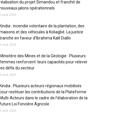
réalisation du projet Simandou et franchit de
nouveaux jalons opérationnels
6 août 2026
Kindia : incendie volontaire de la plantation, des
maisons et des véhicules à Koliagbé. La justice
tranche en faveur d’Ibrahima Kalil Diallo
4 août 2026
Ministère des Mines et de la Géologie : Plusieurs
femmes renforcent leurs capacités pour relever
les défis du secteur
4 août 2026
Kindia : Plusieurs acteurs régionaux mobilisés
pour restituer les contributions de la Plateforme
Multi-Acteurs dans le cadre de l’élaboration de la
future Loi Foncière Agricole
4 août 2026