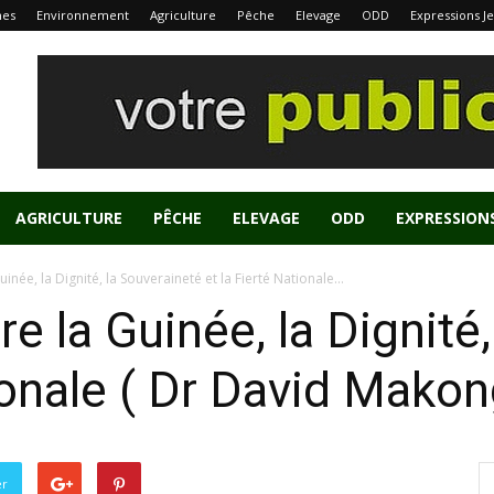
nes
Environnement
Agriculture
Pêche
Elevage
ODD
Expressions J
AGRICULTURE
PÊCHE
ELEVAGE
ODD
EXPRESSION
inée, la Dignité, la Souveraineté et la Fierté Nationale...
e la Guinée, la Dignité
tionale ( Dr David Mako
er