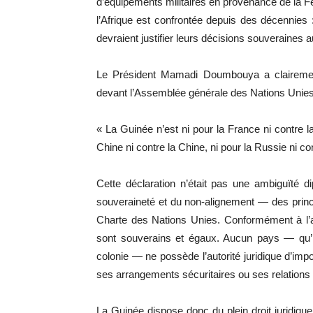
d’équipements militaires en provenance de la F
l’Afrique est confrontée depuis des décennies : 
devraient justifier leurs décisions souveraines
Le Président Mamadi Doumbouya a clairement
devant l’Assemblée générale des Nations Unies e
« La Guinée n’est ni pour la France ni contre la
Chine ni contre la Chine, ni pour la Russie ni con
Cette déclaration n’était pas une ambiguïté di
souveraineté et du non-alignement — des princip
Charte des Nations Unies. Conformément à l’ar
sont souverains et égaux. Aucun pays — qu’il
colonie — ne possède l’autorité juridique d’imp
ses arrangements sécuritaires ou ses relations 
La Guinée dispose donc du plein droit juridique