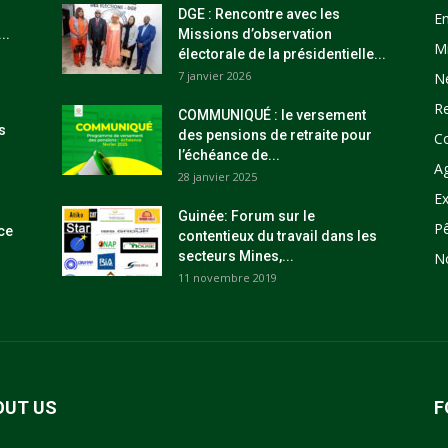
DGE : Rencontre avec les
E
..
Missions d’observation
M
électorale de la présidentielle...
7 janvier 2026
N
R
COMMUNIQUÉ : le versement
s
des pensions de retraite pour
C
l’échéance de...
Ag
28 janvier 2025
Ex
Guinée: Forum sur le
P
ce
contentieux du travail dans les
secteurs Mines,...
N
11 novembre 2019
OUT US
F