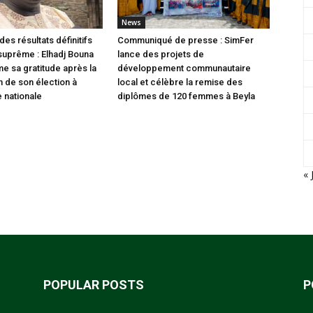
News
des résultats définitifs
Communiqué de presse : SimFer
 suprême : Elhadj Bouna
lance des projets de
me sa gratitude après la
développement communautaire
n de son élection à
local et célèbre la remise des
 nationale
diplômes de 120 femmes à Beyla
« 
POPULAR POSTS
P