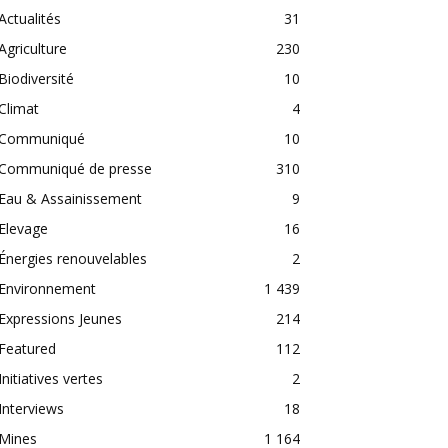
Actualités
31
Agriculture
230
Biodiversité
10
Climat
4
Communiqué
10
Communiqué de presse
310
Eau & Assainissement
9
Elevage
16
Énergies renouvelables
2
Environnement
1 439
Expressions Jeunes
214
Featured
112
Initiatives vertes
2
Interviews
18
Mines
1 164