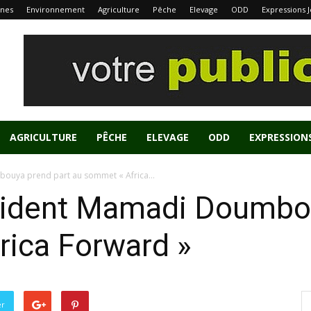
nes
Environnement
Agriculture
Pêche
Elevage
ODD
Expressions 
AGRICULTURE
PÊCHE
ELEVAGE
ODD
EXPRESSION
bouya prend part au sommet « Africa...
résident Mamadi Doumbo
rica Forward »
er