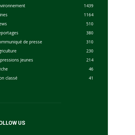
nvironnement
1439
ines
1164
ews
510
eportages
380
ommuniqué de presse
310
riculture
230
pressions Jeunes
214
êche
46
on classé
41
OLLOW US