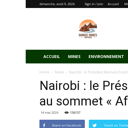
dimanche, août 9, 2026
Sign in / Join
Accueil
Mi
ACCUEIL
MINES
ENVIRONNEMENT
Home
News
Nairobi : le Président Mamadi Doum
Nairobi : le P
au sommet « Af
14 mai 2026
156157
Share on Facebook
Tweet on Twitt