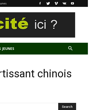
eunes
S JEUNES
tissant chinois