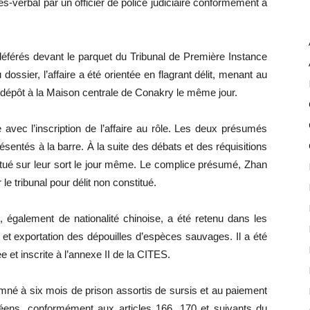
-verbal par un officier de police judiciaire conformément à
déférés devant le parquet du Tribunal de Première Instance
ssier, l’affaire a été orientée en flagrant délit, menant au
épôt à la Maison centrale de Conakry le même jour.
 avec l’inscription de l’affaire au rôle. Les deux présumés
sentés à la barre. À la suite des débats et des réquisitions
atué sur leur sort le jour même. Le complice présumé, Zhan
le tribunal pour délit non constitué.
 également de nationalité chinoise, a été retenu dans les
ion et exportation des dépouilles d’espèces sauvages. Il a été
 et inscrite à l’annexe II de la CITES.
né à six mois de prison assortis de sursis et au paiement
ens, conformément aux articles 166, 170 et suivants du