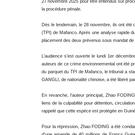
27 novembre 2025 pour être entendus sur procès
la procédure pénale.
Dès le lendemain, le 28 novembre, ils ont été 
(TPI) de Mafanco. Après une analyse rapide du do
placement des deux prévenus sous mandat de d
L’audience s’est ouverte le lundi 1er décembre
auteurs de ce crime environnemental ont été pré
du parquet du TPI de Mafanco, le tribunal a st
GANGLI, de nationalité chinoise, a été libéré par 
En revanche, l’auteur principal, Zhao FODING,
liens de la culpabilité pour détention, circulat
rappelé que cette espèce est protégée en Guinée
Pour la répression, Zhao FODING a été condam
d’une amende de 40 millions de Francs Guiné