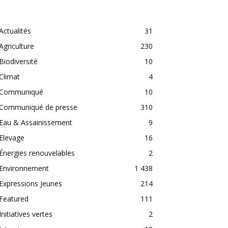
CATEGORIES
Actualités
31
Agriculture
230
Biodiversité
10
Climat
4
Communiqué
10
Communiqué de presse
310
Eau & Assainissement
9
Elevage
16
Énergies renouvelables
2
Environnement
1 438
Expressions Jeunes
214
Featured
111
Initiatives vertes
2