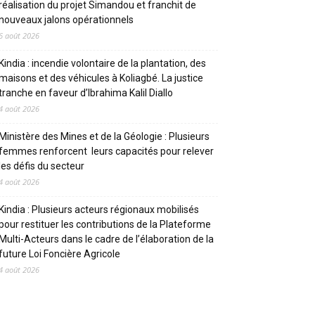
réalisation du projet Simandou et franchit de
nouveaux jalons opérationnels
6 août 2026
Kindia : incendie volontaire de la plantation, des
maisons et des véhicules à Koliagbé. La justice
tranche en faveur d’Ibrahima Kalil Diallo
4 août 2026
Ministère des Mines et de la Géologie : Plusieurs
femmes renforcent leurs capacités pour relever
les défis du secteur
4 août 2026
Kindia : Plusieurs acteurs régionaux mobilisés
pour restituer les contributions de la Plateforme
Multi-Acteurs dans le cadre de l’élaboration de la
future Loi Foncière Agricole
4 août 2026