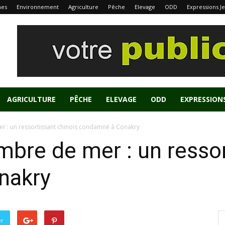
nes
Environnement
Agriculture
Pêche
Elevage
ODD
Expressions J
AGRICULTURE
PÊCHE
ELEVAGE
ODD
EXPRESSION
r : un ressortissant chinois condamné à Conakry
mbre de mer : un ressor
nakry
er