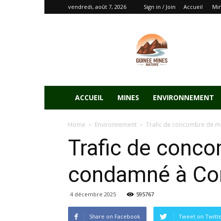
vendredi, août 7, 2026
Sign in / Join
Accueil
Mi
ACCUEIL
MINES
ENVIRONNEMENT
Home
Environnement
Trafic de concombre de me
Trafic de conco
condamné à Co
4 décembre 2025
595767
Share on Facebook
Tweet on Twitt