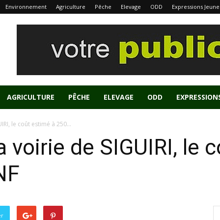
Environnement
Agriculture
Pêche
Elevage
ODD
Expressions Jeune
AGRICULTURE
PÊCHE
ELEVAGE
ODD
EXPRESSION
IRI, le coût estimé à 250...
 voirie de SIGUIRI, le 
NF
er