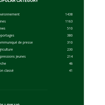
OPULAR CATEGORY
nvironnement
1438
ines
1163
ews
510
eportages
380
ommuniqué de presse
310
riculture
230
pressions Jeunes
214
êche
46
on classé
41