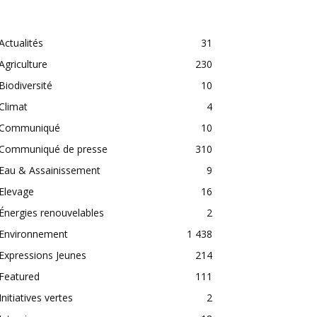
CATEGORIES
Actualités
31
Agriculture
230
Biodiversité
10
Climat
4
Communiqué
10
Communiqué de presse
310
Eau & Assainissement
9
Elevage
16
Énergies renouvelables
2
Environnement
1 438
Expressions Jeunes
214
Featured
111
Initiatives vertes
2