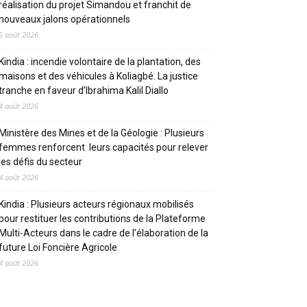
réalisation du projet Simandou et franchit de
nouveaux jalons opérationnels
6 août 2026
Kindia : incendie volontaire de la plantation, des
maisons et des véhicules à Koliagbé. La justice
tranche en faveur d’Ibrahima Kalil Diallo
4 août 2026
Ministère des Mines et de la Géologie : Plusieurs
femmes renforcent leurs capacités pour relever
les défis du secteur
4 août 2026
Kindia : Plusieurs acteurs régionaux mobilisés
pour restituer les contributions de la Plateforme
Multi-Acteurs dans le cadre de l’élaboration de la
future Loi Foncière Agricole
4 août 2026