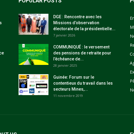
POPULAR POSTS
P
DGE : Rencontre avec les
E
s
Missions d’observation
M
électorale de la présidentielle...
7 janvier 2026
N
R
COMMUNIQUÉ : le versement
ce
des pensions de retraite pour
C
l’échéance de...
Ag
28 janvier 2025
Ex
Guinée: Forum sur le
P
contentieux du travail dans les
secteurs Mines,...
N
11 novembre 2019