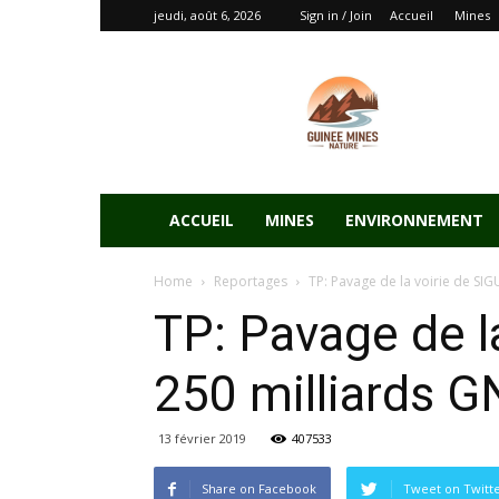
jeudi, août 6, 2026
Sign in / Join
Accueil
Mines
ACCUEIL
MINES
ENVIRONNEMENT
Home
Reportages
TP: Pavage de la voirie de SIGU
TP: Pavage de la
250 milliards G
13 février 2019
407533
Share on Facebook
Tweet on Twitt