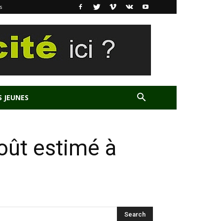
s
S JEUNES
coût estimé à