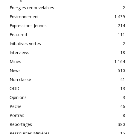
Énergies renouvelables
2
Environnement
1 439
Expressions Jeunes
214
Featured
111
Initiatives vertes
2
Interviews
18
Mines
1 164
News
510
Non classé
41
ODD
13
Opinions
3
Pêche
46
Portrait
8
Reportages
380
Ressources Minières
15